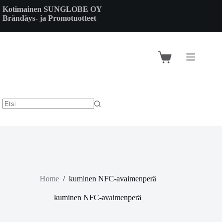
Skip
Kotimainen SUNGLOBE OY
to
Brändäys- ja Promotuotteet
content
Shopping
cart
Home
/
kuminen NFC-avaimenperä
kuminen NFC-avaimenperä