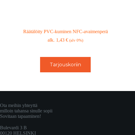
Räätälöity PVC-kuminen NFC-avaimenperä
1,43
€
(alv 0%)
Tarjouskoriin
Ota meihin yhteyttä
milloin tahansa sinulle sopii
Sovitaan tapaaminen!
Bulevardi 3 B
00120 HELSINKI