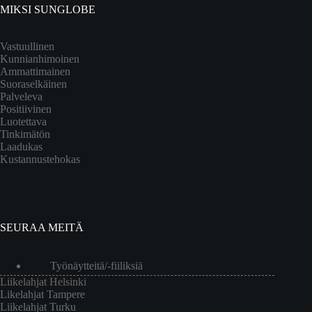
MIKSI SUNGLOBE
Vastuullinen
Kunnianhimoinen
Ammattimainen
Suoraselkäinen
Palveleva
Positiivinen
Luotettava
Tinkimätön
Laadukas
Kustannustehokas
SEURAA MEITÄ
Työnäytteitä/-fiiliksiä
Liikelahjat Helsinki
Likelahjat Tampere
Liikelahjat Turku