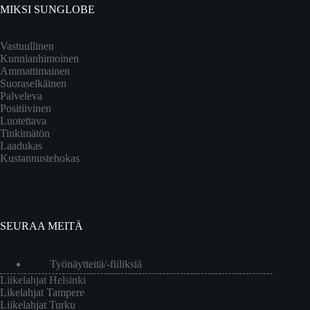
MIKSI SUNGLOBE
Vastuullinen
Kunnianhimoinen
Ammattimainen
Suoraselkäinen
Palveleva
Positiivinen
Luotettava
Tinkimätön
Laadukas
Kustannustehokas
SEURAA MEITÄ
Työnäytteitä/-fiiliksiä
Liikelahjat Helsinki
Likelahjat Tampere
Liikelahjat Turku