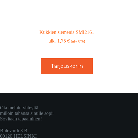
Kukkien siemeniä SMI2161
1,75
€
(alv 0%)
Tarjouskoriin
Ota meihin yhteyttä
milloin tahansa sinulle sopii
Sovitaan tapaaminen!
Bulevardi 3 B
00120 HELSINKI