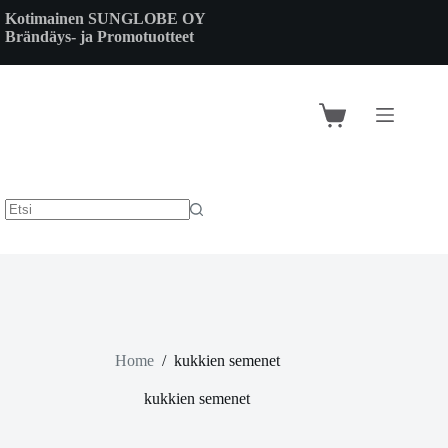
Skip
Kotimainen SUNGLOBE OY
to
Brändäys- ja Promotuotteet
content
Shopping
cart
Home
/
kukkien semenet
kukkien semenet