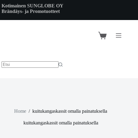
Skip
Kotimainen SUNGLOBE OY
to
Brändäys- ja Promotuotteet
content
Shopping
cart
Home
/
kuitukangaskassit omalla painatuksella
kuitukangaskassit omalla painatuksella