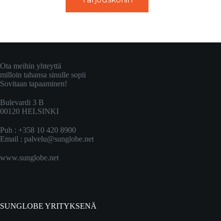
Ota meihin yhteyttä
milloin tahansa sinulle sopii
Sovitaan tapaaminen!
Bulevardi 3 B
00120 HELSINKI
Puh : +358 10 420 8900
Email :
palvelu@sunglobe.net
www.sunglobe.net
SUNGLOBE YRITYKSENÄ