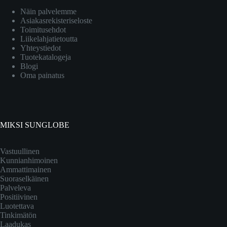
Näin palvelemme
Asiakasrekisteriseloste
Toimitusehdot
Liikelahjatietoutta
Yhteystiedot
Tuotekatalogeja
Blogi
Oma painatus
MIKSI SUNGLOBE
Vastuullinen
Kunnianhimoinen
Ammattimainen
Suoraselkäinen
Palveleva
Positiivinen
Luotettava
Tinkimätön
Laadukas