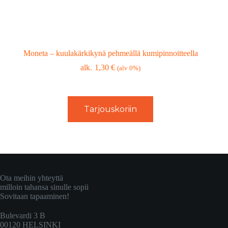
Moneta – kuulakärkikynä pehmeällä kumipinnoitteella
1,30
€
(alv 0%)
Tarjouskoriin
Ota meihin yhteyttä
milloin tahansa sinulle sopii
Sovitaan tapaaminen!
Bulevardi 3 B
00120 HELSINKI