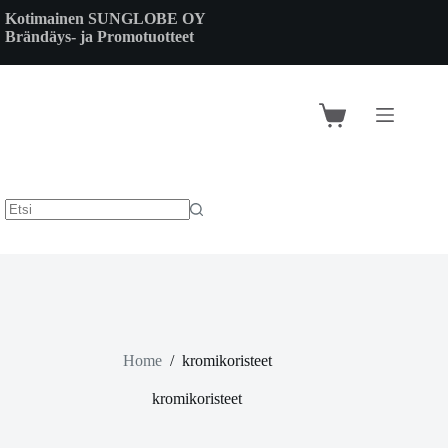
Skip
Kotimainen SUNGLOBE OY
to
Brändäys- ja Promotuotteet
content
Shopping
cart
Home
/
kromikoristeet
kromikoristeet