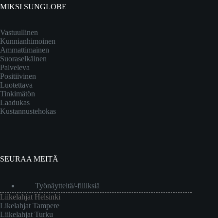
MIKSI SUNGLOBE
Vastuullinen
Kunnianhimoinen
Ammattimainen
Suoraselkäinen
Palveleva
Positiivinen
Luotettava
Tinkimätön
Laadukas
Kustannustehokas
SEURAA MEITÄ
Työnäytteitä/-fiiliksiä
Liikelahjat Helsinki
Likelahjat Tampere
Liikelahjat Turku