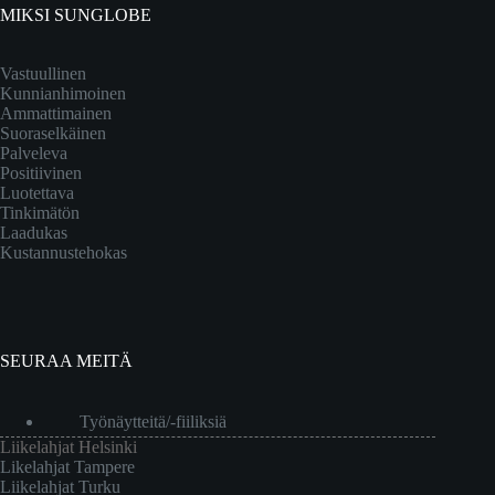
MIKSI SUNGLOBE
Vastuullinen
Kunnianhimoinen
Ammattimainen
Suoraselkäinen
Palveleva
Positiivinen
Luotettava
Tinkimätön
Laadukas
Kustannustehokas
SEURAA MEITÄ
Työnäytteitä/-fiiliksiä
Liikelahjat Helsinki
Likelahjat Tampere
Liikelahjat Turku