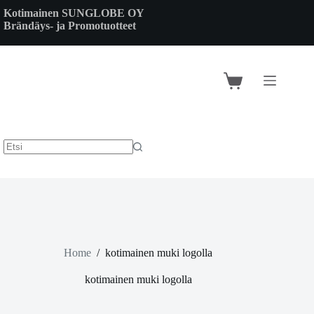
Skip
Kotimainen SUNGLOBE OY
to
Brändäys- ja Promotuotteet
content
Shopping
cart
Home
/
kotimainen muki logolla
kotimainen muki logolla