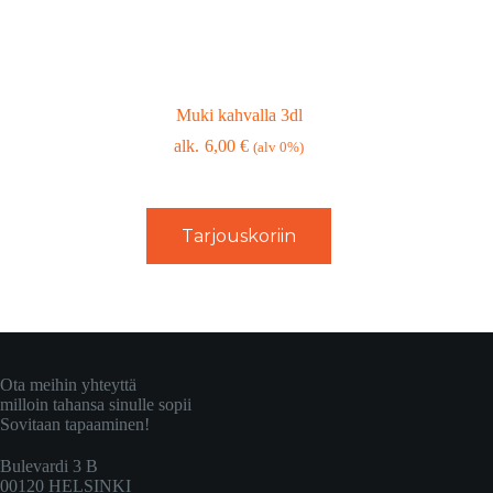
Muki kahvalla 3dl
6,00
€
(alv 0%)
Tarjouskoriin
Ota meihin yhteyttä
milloin tahansa sinulle sopii
Sovitaan tapaaminen!
Bulevardi 3 B
00120 HELSINKI