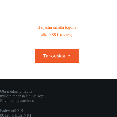
Heijastin omalla logolla
0,88
€
(alv 0%)
Tarjouskoriin
Ota meihin yhteyttä
milloin tahansa sinulle sopii
Sovitaan tapaaminen!
Bulevardi 3 B
00120 HELSINKI