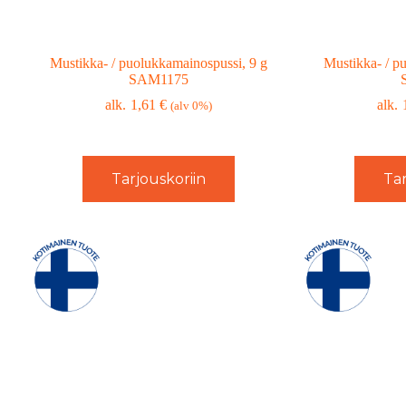
Mustikka- / puolukkamainospussi, 9 g
Mustikka- / p
SAM1175
1,61
€
(alv 0%)
Tarjouskoriin
Tar