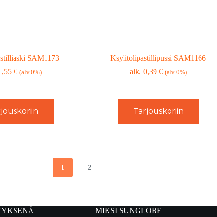
astilliaski SAM1173
Ksylitolipastillipussi SAM1166
1,55
€
0,39
€
(alv 0%)
(alv 0%)
jouskoriin
Tarjouskoriin
1
2
TYKSENÄ
MIKSI SUNGLOBE