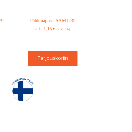
79
Pähkinäpussi SAM1235
1,15
€
(alv 0%)
Tarjouskoriin