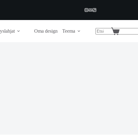
yslahjat
Oma design
Teema
Shopping
cart