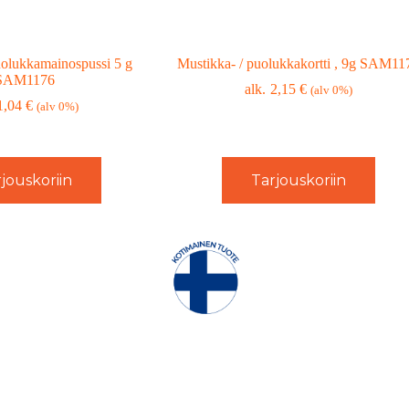
uolukkamainospussi 5 g
Mustikka- / puolukkakortti , 9g SAM11
SAM1176
2,15
€
(alv 0%)
1,04
€
(alv 0%)
jouskoriin
Tarjouskoriin