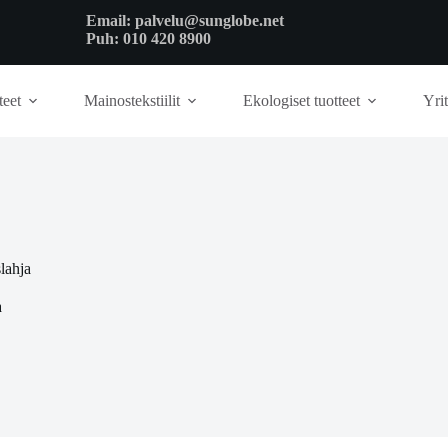
Email:
palvelu@sunglobe.net
Puh:
010 420 8900
teet
Mainostekstiilit
Ekologiset tuotteet
Yrit
lahja
a