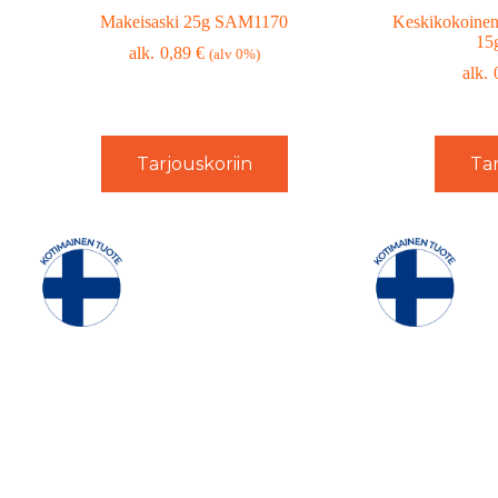
Makeisaski 25g SAM1170
Keskikokoinen 
15
0,89
€
(alv 0%)
Tarjouskoriin
Tar