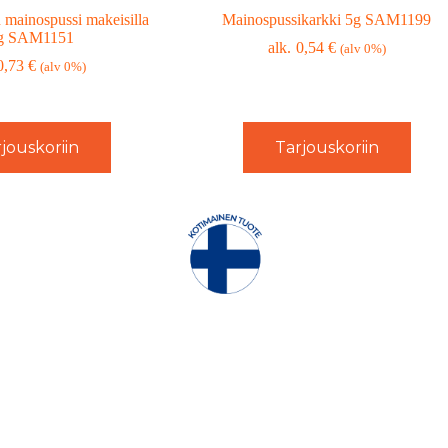
mainospussi makeisilla
Mainospussikarkki 5g SAM1199
g SAM1151
0,54
€
(alv 0%)
0,73
€
(alv 0%)
jouskoriin
Tarjouskoriin