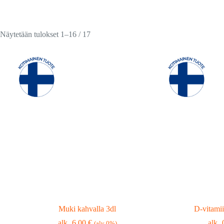
Suosituimmat
Näytetään tulokset 1–16 / 17
ensin
Muki kahvalla 3dl
D-vitami
6,00
€
(alv 0%)