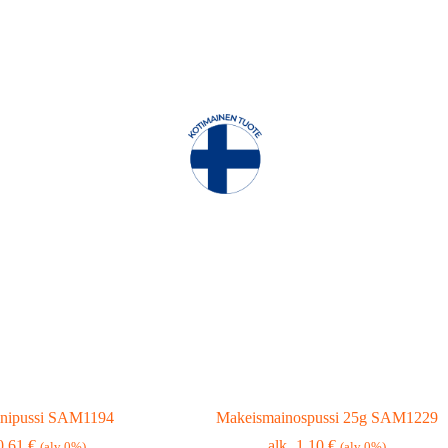
inipussi SAM1194
Makeismainospussi 25g SAM1229
0,61
€
1,10
€
(alv 0%)
(alv 0%)