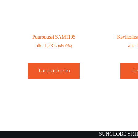
Puuropussi SAM1195
Ksylitolip
1,23
€
(alv 0%)
Tarjouskoriin
Tar
SUNGLOBE YRI