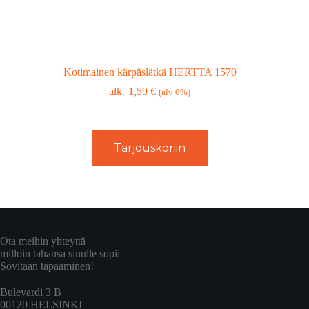
Kotimainen kärpäslätkä HERTTA 1570
1,59
€
(alv 0%)
Tarjouskoriin
Ota meihin yhteyttä
milloin tahansa sinulle sopii
Sovitaan tapaaminen!
Bulevardi 3 B
00120 HELSINKI