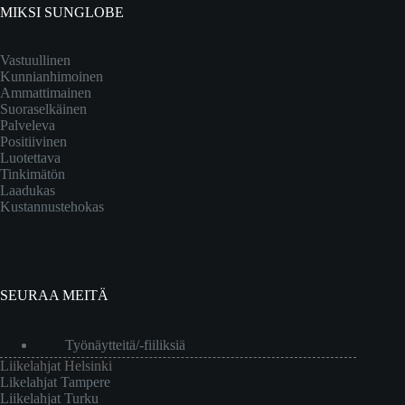
MIKSI SUNGLOBE
Vastuullinen
Kunnianhimoinen
Ammattimainen
Suoraselkäinen
Palveleva
Positiivinen
Luotettava
Tinkimätön
Laadukas
Kustannustehokas
SEURAA MEITÄ
Työnäytteitä/-fiiliksiä
Liikelahjat Helsinki
Likelahjat Tampere
Liikelahjat Turku