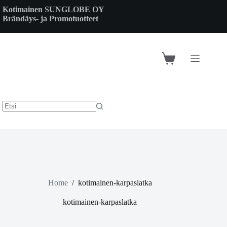
Skip
Kotimainen SUNGLOBE OY
to
Brändäys- ja Promotuotteet
content
Shopping
cart
Home
/
kotimainen-karpaslatka
kotimainen-karpaslatka