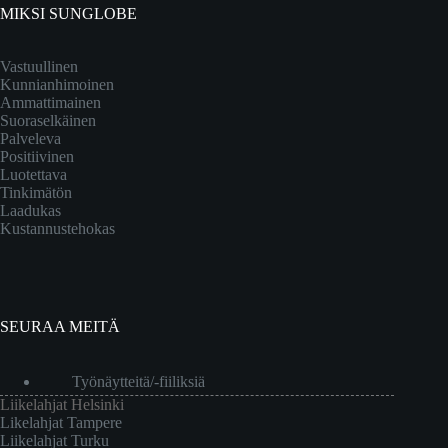
MIKSI SUNGLOBE
Vastuullinen
Kunnianhimoinen
Ammattimainen
Suoraselkäinen
Palveleva
Positiivinen
Luotettava
Tinkimätön
Laadukas
Kustannustehokas
SEURAA MEITÄ
Työnäytteitä/-fiiliksiä
Liikelahjat Helsinki
Likelahjat Tampere
Liikelahjat Turku