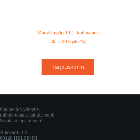
Muoviämpäri 10 L, kotimainen
2,90
€
(alv 0%)
Tarjouskoriin
Ota meihin yhteyttä
milloin tahansa sinulle sopii
Sovitaan tapaaminen!
Bulevardi 3 B
00120 HELSINKI