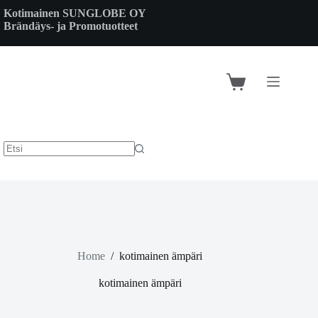
Skip
Kotimainen SUNGLOBE OY
to
Brändäys- ja Promotuotteet
content
Shopping
cart
Home
/
kotimainen ämpäri
kotimainen ämpäri