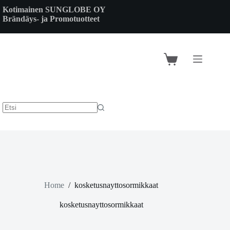
Skip
Kotimainen SUNGLOBE OY
to
Brändäys- ja Promotuotteet
content
Shopping
cart
Home
/
kosketusnayttosormikkaat
kosketusnayttosormikkaat