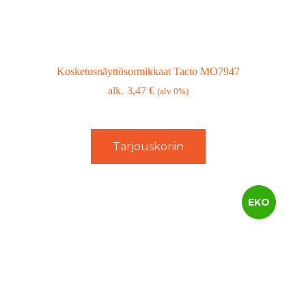
Kosketusnäyttösormikkaat Tacto MO7947
3,47
€
(alv 0%)
Tarjouskoriin
EKO