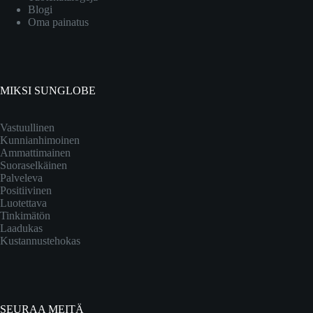
Blogi
Oma painatus
MIKSI SUNGLOBE
Vastuullinen
Kunnianhimoinen
Ammattimainen
Suoraselkäinen
Palveleva
Positiivinen
Luotettava
Tinkimätön
Laadukas
Kustannustehokas
SEURAA MEITÄ