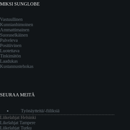
MIKSI SUNGLOBE
Vastuullinen
Kunnianhimoinen
Ammattimainen
Suoraselkäinen
Palveleva
Positiivinen
Luotettava
Tinkimätön
Laadukas
Kustannustehokas
SEURAA MEITÄ
Työnäytteitä/-fiiliksiä
Liikelahjat Helsinki
Likelahjat Tampere
Liikelahjat Turku