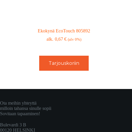
Ekokynä EcoTouch 805892
0,67
€
(alv 0%)
Tarjouskoriin
Ota meihin yhteyttä
milloin tahansa sinulle sopii
Sovitaan tapaaminen!
Bulevardi 3 B
00120 HELSINKI