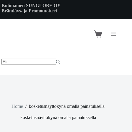
Skip
Kotimainen SUNGLOBE OY
to
Brändäys- ja Promotuotteet
content
Shopping
cart
Home
/
kosketusnäyttökynä omalla painatuksella
kosketusnäyttökynä omalla painatuksella