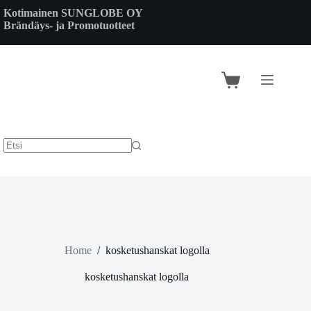
Skip
Kotimainen SUNGLOBE OY
to
Brändäys- ja Promotuotteet
content
Shopping
cart
Home
/
kosketushanskat logolla
kosketushanskat logolla