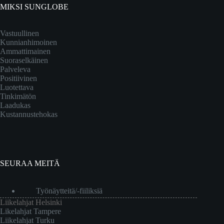
MIKSI SUNGLOBE
Vastuullinen
Kunnianhimoinen
Ammattimainen
Suoraselkäinen
Palveleva
Positiivinen
Luotettava
Tinkimätön
Laadukas
Kustannustehokas
SEURAA MEITÄ
Työnäytteitä/-fiiliksiä
Liikelahjat Helsinki
Likelahjat Tampere
Liikelahjat Turku