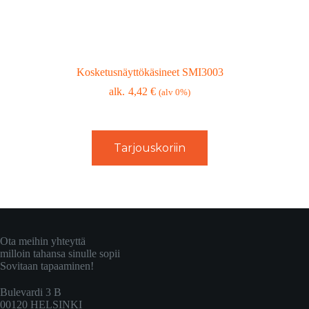
Kosketusnäyttökäsineet SMI3003
4,42
€
(alv 0%)
Tarjouskoriin
Ota meihin yhteyttä
milloin tahansa sinulle sopii
Sovitaan tapaaminen!
Bulevardi 3 B
00120 HELSINKI