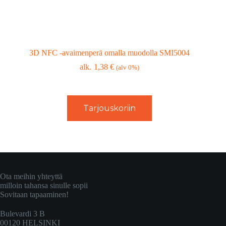
3D NFC -avaimenperä omalla muodolla SMI5004
1,38
€
(alv 0%)
Tarjouskoriin
Ota meihin yhteyttä
milloin tahansa sinulle sopii
Sovitaan tapaaminen!
Bulevardi 3 B
00120 HELSINKI