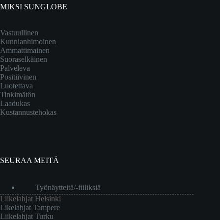
MIKSI SUNGLOBE
Vastuullinen
Kunnianhimoinen
Ammattimainen
Suoraselkäinen
Palveleva
Positiivinen
Luotettava
Tinkimätön
Laadukas
Kustannustehokas
SEURAA MEITÄ
Työnäytteitä/-fiiliksiä
Liikelahjat Helsinki
Likelahjat Tampere
Liikelahjat Turku