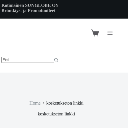
Skip
Kotimainen SUNGLOBE OY
to
Brändäys- ja Promotuotteet
content
Shopping
cart
Home
/
kosketukseton linkki
kosketukseton linkki