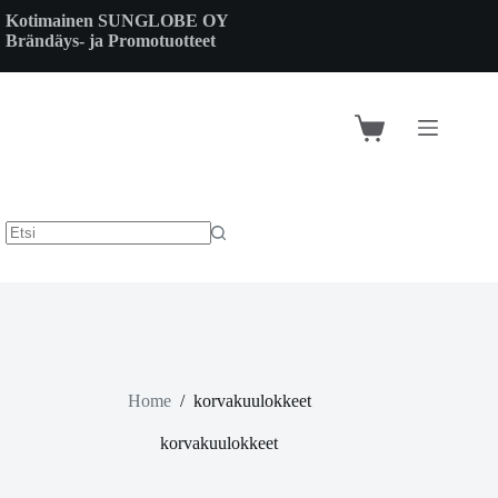
Skip
Kotimainen SUNGLOBE OY
to
Brändäys- ja Promotuotteet
content
Shopping
cart
Home
/
korvakuulokkeet
korvakuulokkeet