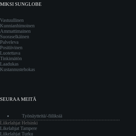
MIKSI SUNGLOBE
Vastuullinen
Kunnianhimoinen
Ammattimainen
Suoraselkäinen
Palveleva
Positiivinen
Luotettava
Tinkimätön
Laadukas
Kustannustehokas
SEURAA MEITÄ
Työnäytteitä/-fiiliksiä
Liikelahjat Helsinki
Likelahjat Tampere
Liikelahjat Turku