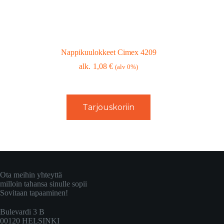
Nappikuulokkeet Cimex 4209
1,08
€
(alv 0%)
Tarjouskoriin
Ota meihin yhteyttä
milloin tahansa sinulle sopii
Sovitaan tapaaminen!
Bulevardi 3 B
00120 HELSINKI