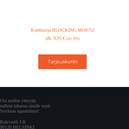
Korttisuoja BLOCKING MO9752
0,95
€
(alv 0%)
Tarjouskoriin
Ota meihin yhteyttä
milloin tahansa sinulle sopii
Sovitaan tapaaminen!
Bulevardi 3 B
00120 HELSINKI