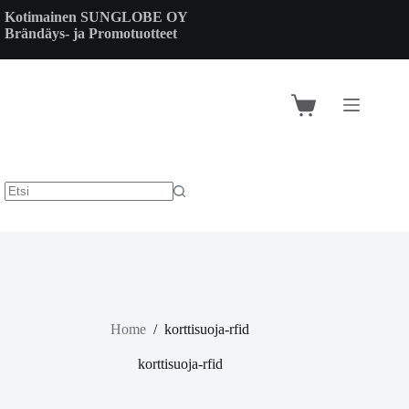
Skip
Kotimainen SUNGLOBE OY
to
Brändäys- ja Promotuotteet
content
Shopping
cart
Home
/
korttisuoja-rfid
korttisuoja-rfid