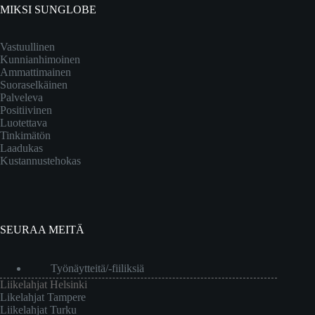
MIKSI SUNGLOBE
Vastuullinen
Kunnianhimoinen
Ammattimainen
Suoraselkäinen
Palveleva
Positiivinen
Luotettava
Tinkimätön
Laadukas
Kustannustehokas
SEURAA MEITÄ
Työnäytteitä/-fiiliksiä
Liikelahjat Helsinki
Likelahjat Tampere
Liikelahjat Turku