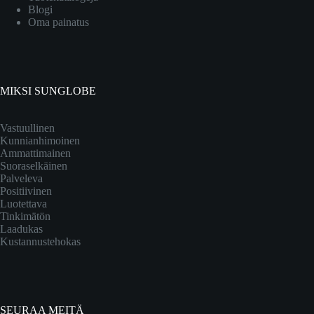
Blogi
Oma painatus
MIKSI SUNGLOBE
Vastuullinen
Kunnianhimoinen
Ammattimainen
Suoraselkäinen
Palveleva
Positiivinen
Luotettava
Tinkimätön
Laadukas
Kustannustehokas
SEURAA MEITÄ