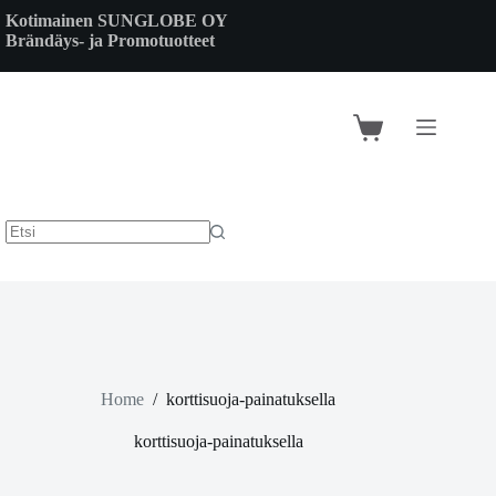
Skip
Kotimainen SUNGLOBE OY
to
Brändäys- ja Promotuotteet
content
Shopping
cart
Home
/
korttisuoja-painatuksella
korttisuoja-painatuksella