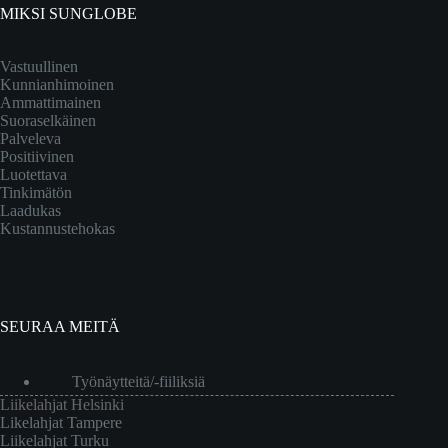
MIKSI SUNGLOBE
Vastuullinen
Kunnianhimoinen
Ammattimainen
Suoraselkäinen
Palveleva
Positiivinen
Luotettava
Tinkimätön
Laadukas
Kustannustehokas
SEURAA MEITÄ
Työnäytteitä/-fiiliksiä
Liikelahjat Helsinki
Likelahjat Tampere
Liikelahjat Turku