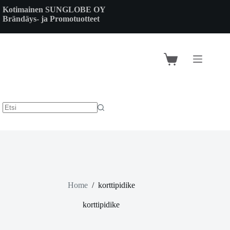
Skip
Kotimainen SUNGLOBE OY
to
Brändäys- ja Promotuotteet
content
Shopping
cart
Home
/
korttipidike
korttipidike