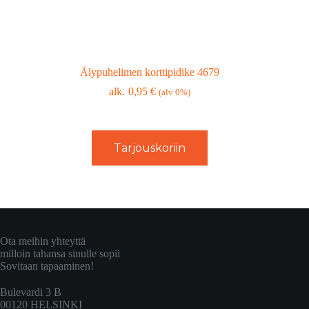
Älypuhelimen korttipidike 4679
0,95
€
(alv 0%)
Tarjouskoriin
Ota meihin yhteyttä
milloin tahansa sinulle sopii
Sovitaan tapaaminen!
Bulevardi 3 B
00120 HELSINKI