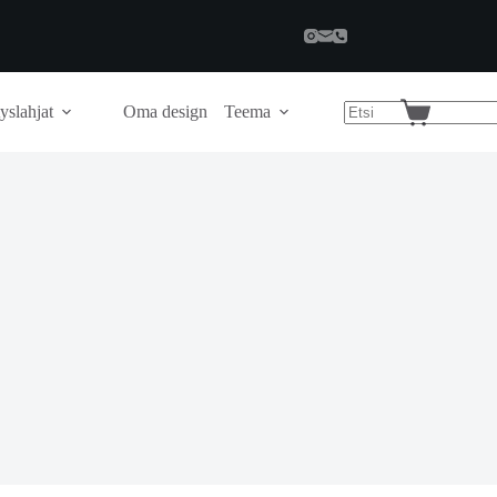
yslahjat
Oma design
Teema
Shopping
cart