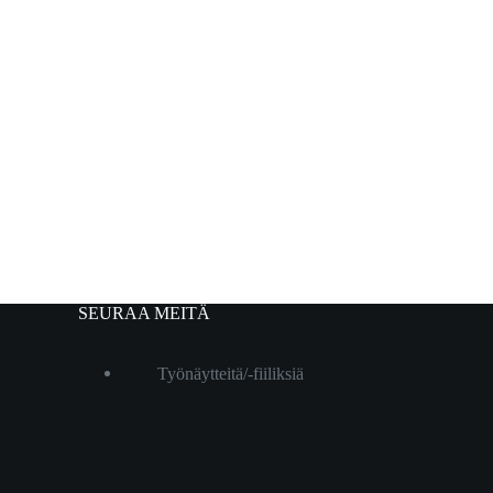
SEURAA MEITÄ
Työnäytteitä/-fiiliksiä