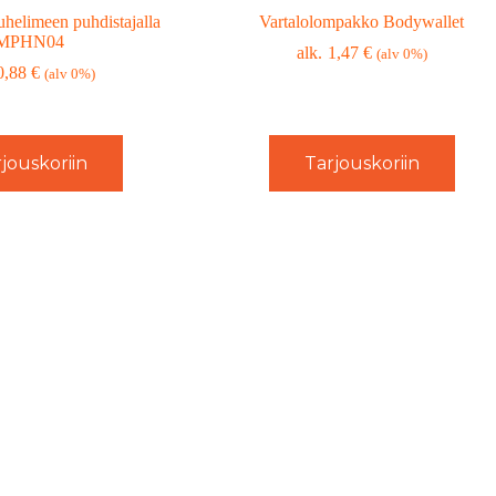
uhelimeen puhdistajalla
Vartalolompakko Bodywallet
MPHN04
1,47
€
(alv 0%)
0,88
€
(alv 0%)
jouskoriin
Tarjouskoriin