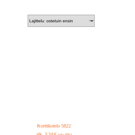
Korttikotelo 5822
3,34
€
(alv 0%)