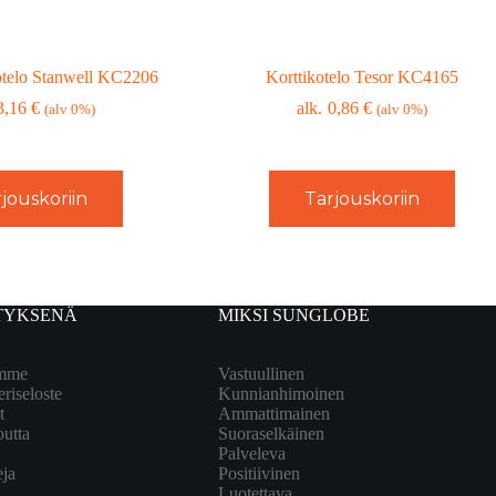
otelo Stanwell KC2206
Korttikotelo Tesor KC4165
3,16
€
0,86
€
(alv 0%)
(alv 0%)
jouskoriin
Tarjouskoriin
TYKSENÄ
MIKSI SUNGLOBE
emme
Vastuullinen
eriseloste
Kunnianhimoinen
t
Ammattimainen
outta
Suoraselkäinen
Palveleva
eja
Positiivinen
Luotettava