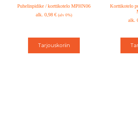
Puhelinpidike / korttikotelo MPHN06
Korttikotelo p
0,98
€
(alv 0%)
Tarjouskoriin
Tar