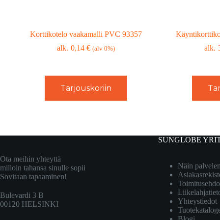
Korttikotelo vaakamalli PVC 93357
Käyntikorttik
0,14
€
(alv 0%)
Tarjouskoriin
Tar
SUNGLOBE YRI
Ota meihin yhteyttä
Näin palvel
milloin tahansa sinulle sopii
Asiakasrekist
Sovitaan tapaaminen!
Toimitusehdo
Liikelahjatiet
Bulevardi 3 B
Yhteystiedot
00120 HELSINKI
Tuotekatalog
Blogi