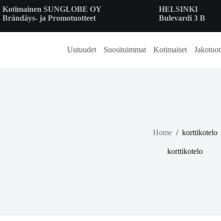
Skip
Kotimainen SUNGLOBE OY
HELSINKI
to
Brändäys- ja Promotuotteet
Bulevardi 3 B
content
Uutuudet
Suosituimmat
Kotimaiset
Jakotuot
Home
/
korttikotelo
korttikotelo