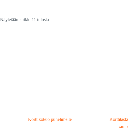
Suosituimmat
Näytetään kaikki 11 tulosta
ensin
Korttikotelo puhelimelle
Korttitas