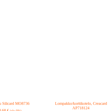
ku Silicard MO8736
Lompakko/korttikotelo, Creacard
AP718124
0,68
€
(alv 0%)