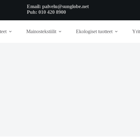
Email:
palvelu@sunglobe.net
Puh:
010 420 8900
teet
Mainostekstiilit
Ekologiset tuotteet
Yrit