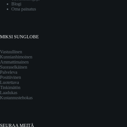
Blogi
Oma painatus
MIKSI SUNGLOBE
Vastuullinen
Kunnianhimoinen
Ammattimainen
Suoraselkäinen
Palveleva
Positiivinen
Luotettava
Tinkimätön
Laadukas
Kustannustehokas
SEURAA MEITÄ