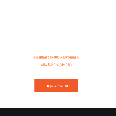
Yksittäispakattu kasvomaski
0,84
€
(alv 0%)
Tarjouskoriin