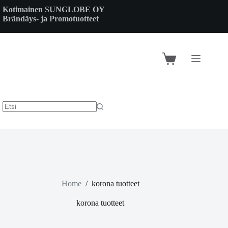
Skip
Kotimainen SUNGLOBE OY
to
Brändäys- ja Promotuotteet
content
Shopping
cart
Home
/
korona tuotteet
korona tuotteet