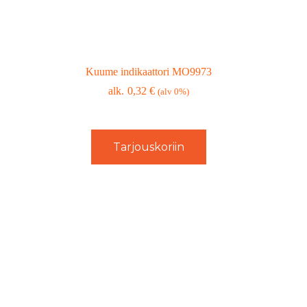
Kuume indikaattori MO9973
0,32
€
(alv 0%)
Tarjouskoriin