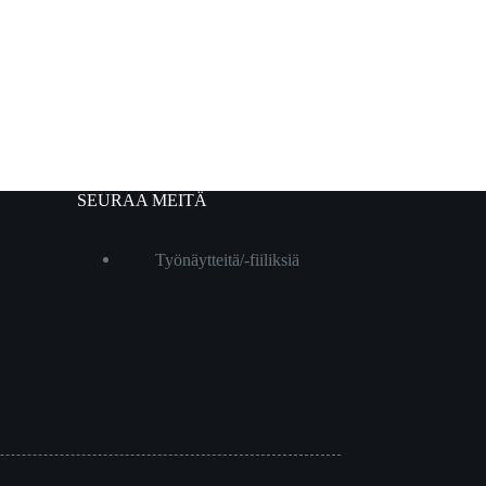
SEURAA MEITÄ
Työnäytteitä/-fiiliksiä