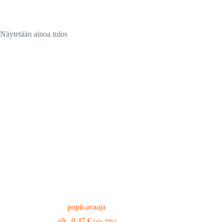
Näytetään ainoa tulos
popit-avaaja
0,47
€
(alv 0%)