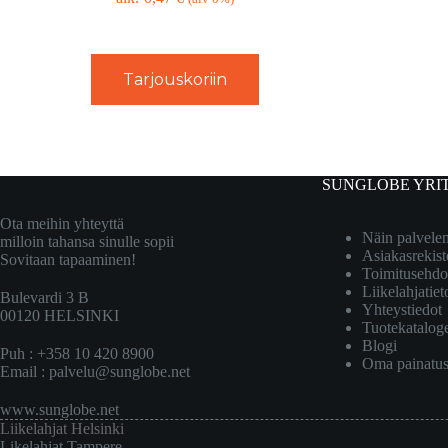
Tarjouskoriin
SUNGLOBE YRI
Ota meihin yhteyttä
Näin palvel
milloin tahansa sinulle sopii
Asiakasrekist
Sovitaan tapaaminen!
Toimitusehdo
Liikelahjatiet
Bulevardi 3 B
Yhteystiedot
00120 HELSINKI
Tuotekatalog
Blogi
Puh : +358 10 420 8900
Oma painatu
Email :
palvelu@sunglobe.net
www.sunglobe.net
Liikelahjat Helsinki
Likelahjat Tampere