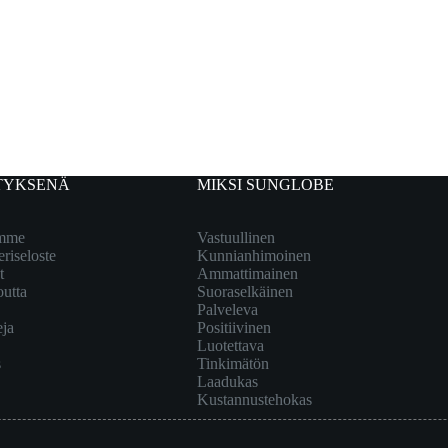
TYKSENÄ
MIKSI SUNGLOBE
emme
Vastuullinen
eriseloste
Kunnianhimoinen
t
Ammattimainen
outta
Suoraselkäinen
Palveleva
eja
Positiivinen
Luotettava
s
Tinkimätön
Laadukas
Kustannustehokas