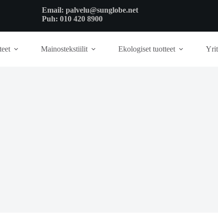
Email:
palvelu@sunglobe.net
Puh:
010 420 8900
teet
Mainostekstiilit
Ekologiset tuotteet
Yrit