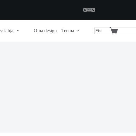
yslahjat
Oma design
Teema
Shopping
cart