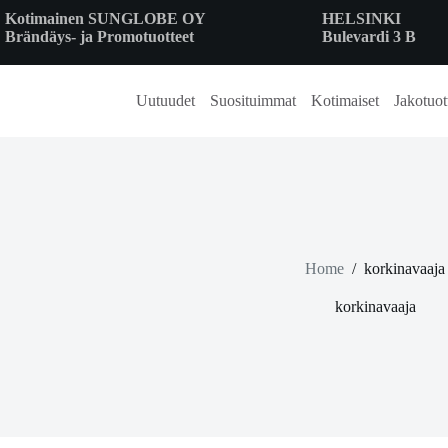
Skip
Kotimainen SUNGLOBE OY
HELSINKI
to
Brändäys- ja Promotuotteet
Bulevardi 3 B
content
Uutuudet
Suosituimmat
Kotimaiset
Jakotuot
Home
/
korkinavaaja
korkinavaaja