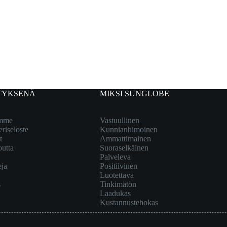
TYKSENÄ
MIKSI SUNGLOBE
emme
Vastuullinen
eriseloste
Kunnianhimoinen
t
Ammattimainen
outta
Suoraselkäinen
Palveleva
eja
Positiivinen
Luotettava
s
Tinkimätön
Laadukas
Kustannustehokas