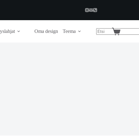
yslahjat
Oma design
Teema
Shopping
cart