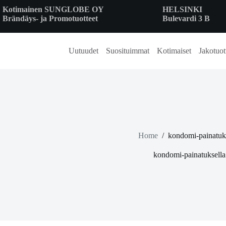
Skip
Kotimainen SUNGLOBE OY
HELSINKI
to
Brändäys- ja Promotuotteet
Bulevardi 3 B
content
Uutuudet
Suosituimmat
Kotimaiset
Jakotuot
Home
/
kondomi-painatuk
kondomi-painatuksella