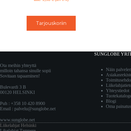
Tarjouskoriin
SUNGLOBE YRI
Ota meihin yhteyttä
Näin palvel
milloin tahansa sinulle sopii
Asiakasrekist
Sovitaan tapaaminen!
Toimitusehdo
Liikelahjatiet
Bulevardi 3 B
Yhteystiedot
00120 HELSINKI
Tuotekatalog
Blogi
Puh : +358 10 420 8900
Oma painatu
Email :
palvelu@sunglobe.net
www.sunglobe.net
Liikelahjat Helsinki
Likelahjat Tampere