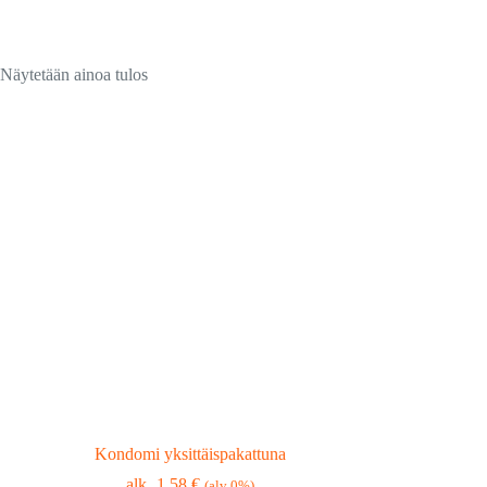
Näytetään ainoa tulos
Kondomi yksittäispakattuna
1,58
€
(alv 0%)