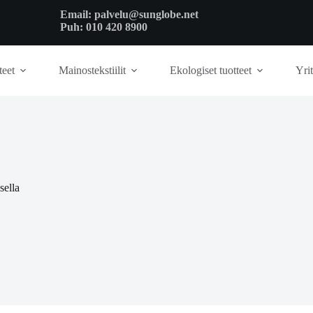
Email:
palvelu@sunglobe.net
Puh:
010 420 8900
teet
Mainostekstiilit
Ekologiset tuotteet
Yrit
sella