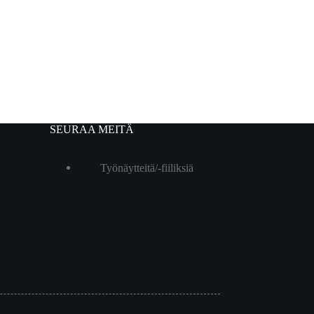
SEURAA MEITÄ
Työnäytteitä/-fiiliksiä