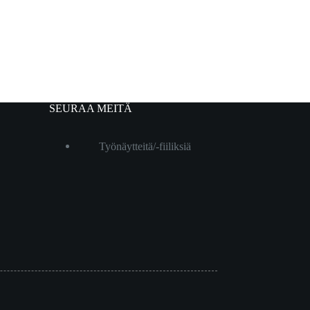
SEURAA MEITÄ
Työnäytteitä/-fiiliksiä