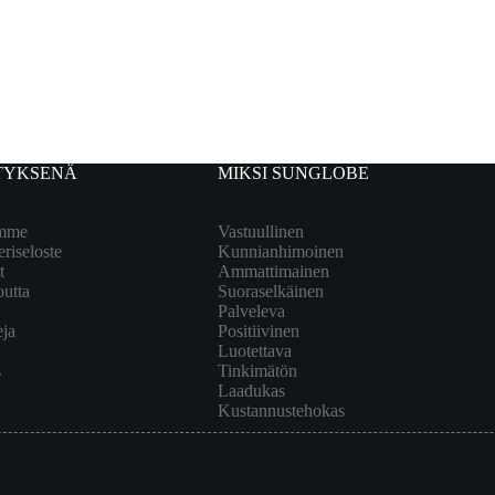
TYKSENÄ
MIKSI SUNGLOBE
emme
Vastuullinen
eriseloste
Kunnianhimoinen
t
Ammattimainen
outta
Suoraselkäinen
Palveleva
eja
Positiivinen
Luotettava
s
Tinkimätön
Laadukas
Kustannustehokas