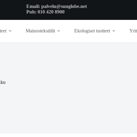
Email:
palvelu@sunglobe.net
Puh:
010 420 8900
teet
Mainostekstiilit
Ekologiset tuotteet
Yrit
kku