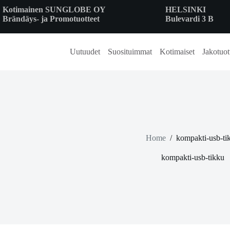
Skip
Kotimainen SUNGLOBE OY
HELSINKI
to
Brändäys- ja Promotuotteet
Bulevardi 3 B
content
Uutuudet
Suosituimmat
Kotimaiset
Jakotuot
Home
/
kompakti-usb-ti
kompakti-usb-tikku