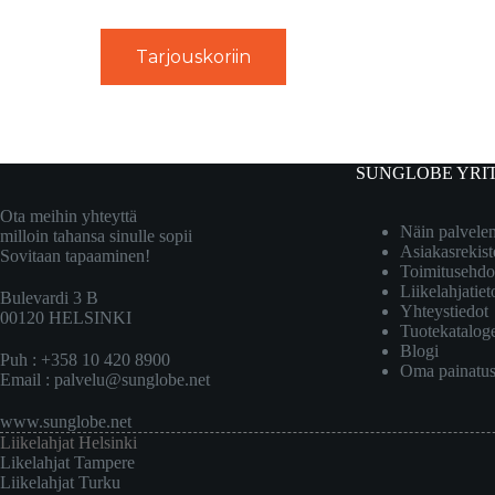
Tarjouskoriin
SUNGLOBE YRI
Ota meihin yhteyttä
Näin palvel
milloin tahansa sinulle sopii
Asiakasrekist
Sovitaan tapaaminen!
Toimitusehdo
Liikelahjatiet
Bulevardi 3 B
Yhteystiedot
00120 HELSINKI
Tuotekatalog
Blogi
Puh : +358 10 420 8900
Oma painatu
Email :
palvelu@sunglobe.net
www.sunglobe.net
Liikelahjat Helsinki
Likelahjat Tampere
Liikelahjat Turku