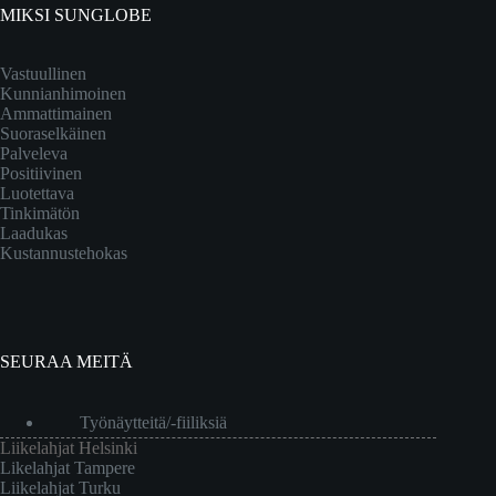
MIKSI SUNGLOBE
Vastuullinen
Kunnianhimoinen
Ammattimainen
Suoraselkäinen
Palveleva
Positiivinen
Luotettava
Tinkimätön
Laadukas
Kustannustehokas
SEURAA MEITÄ
Työnäytteitä/-fiiliksiä
Liikelahjat Helsinki
Likelahjat Tampere
Liikelahjat Turku