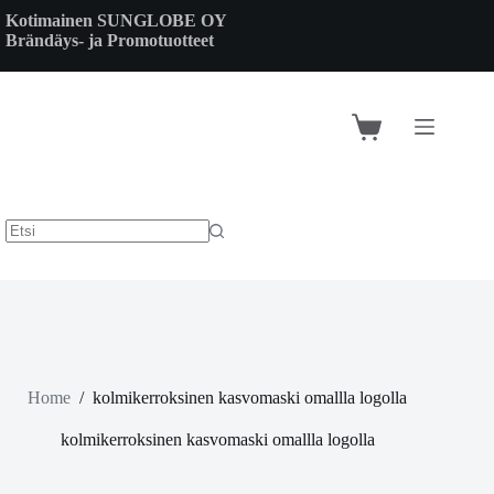
Skip
Kotimainen SUNGLOBE OY
to
Brändäys- ja Promotuotteet
content
Shopping
cart
Home
/
kolmikerroksinen kasvomaski omallla logolla
kolmikerroksinen kasvomaski omallla logolla