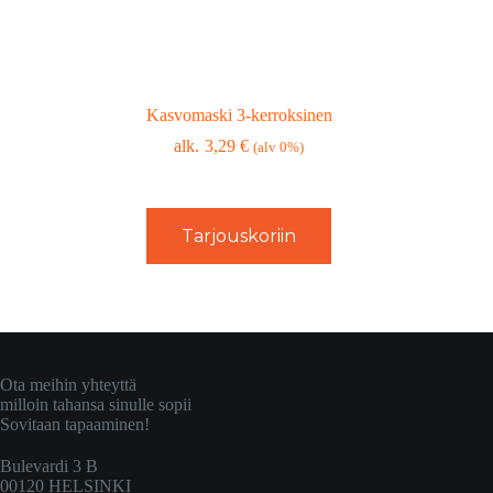
Kasvomaski 3-kerroksinen
3,29
€
(alv 0%)
Tarjouskoriin
Ota meihin yhteyttä
milloin tahansa sinulle sopii
Sovitaan tapaaminen!
Bulevardi 3 B
00120 HELSINKI