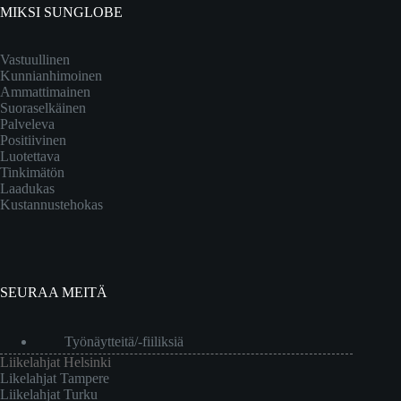
MIKSI SUNGLOBE
Vastuullinen
Kunnianhimoinen
Ammattimainen
Suoraselkäinen
Palveleva
Positiivinen
Luotettava
Tinkimätön
Laadukas
Kustannustehokas
SEURAA MEITÄ
Työnäytteitä/-fiiliksiä
Liikelahjat Helsinki
Likelahjat Tampere
Liikelahjat Turku