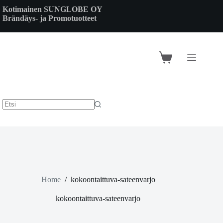
Skip
Kotimainen SUNGLOBE OY
to
Brändäys- ja Promotuotteet
content
Shopping
cart
Home
/
kokoontaittuva-sateenvarjo
kokoontaittuva-sateenvarjo