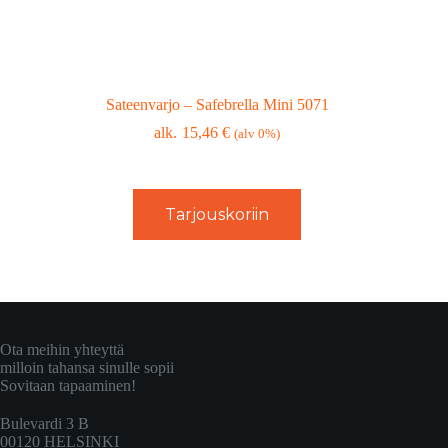
Sateenvarjo – Safebrella Mini 5071
15,46
€
(alv 0%)
Tarjouskoriin
Ota meihin yhteyttä
milloin tahansa sinulle sopii
Sovitaan tapaaminen!
Bulevardi 3 B
00120 HELSINKI