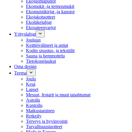
Ekojuomapullot
Ekomukit -ja termosmukit
Ekomuistikirjat -ja kansiot
Ekojakotuotteet
Ekoliikelahjat
Ekosateenvarjot
Yrityslahjat
Jouluun
Keittiövälineet ja astiat
Kodin sisustus- ja tekstiilit
Sauna ja hemmottelu
Tietokonelaukut
Oma design
Teema
Joulu
Kesä
Lapset
Messut, festarit ja muut tapahtumat
Autoilu
Kuntoilu
Matkustaminen
Retkeily
Terveys ja hyvinvointi
Turvallisuustuotteet
Made in Europe