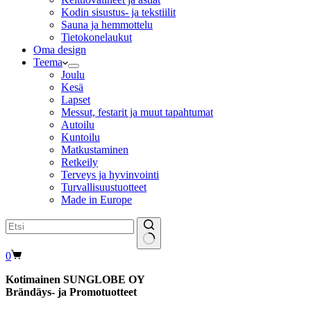
Kodin sisustus- ja tekstiilit
Sauna ja hemmottelu
Tietokonelaukut
Oma design
Teema
Joulu
Kesä
Lapset
Messut, festarit ja muut tapahtumat
Autoilu
Kuntoilu
Matkustaminen
Retkeily
Terveys ja hyvinvointi
Turvallisuustuotteet
Made in Europe
Shopping
0
cart
Kotimainen SUNGLOBE OY
Brändäys- ja Promotuotteet