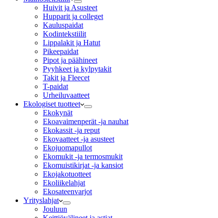
Huivit ja Asusteet
Hupparit ja colleget
Kauluspaidat
Kodintekstiilit
Lippalakit ja Hatut
Pikeepaidat
Pipot ja päähineet
Pyyhkeet ja kylpytakit
Takit ja Fleecet
T-paidat
Urheiluvaatteet
Ekologiset tuotteet
Ekokynät
Ekoavaimenperät -ja nauhat
Ekokassit -ja reput
Ekovaatteet -ja asusteet
Ekojuomapullot
Ekomukit -ja termosmukit
Ekomuistikirjat -ja kansiot
Ekojakotuotteet
Ekoliikelahjat
Ekosateenvarjot
Yrityslahjat
Jouluun
Keittiövälineet ja astiat