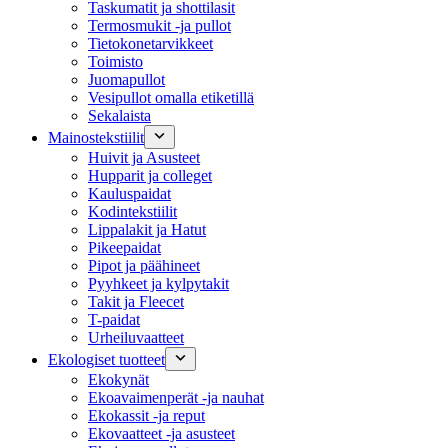
Taskumatit ja shottilasit
Termosmukit -ja pullot
Tietokonetarvikkeet
Toimisto
Juomapullot
Vesipullot omalla etiketillä
Sekalaista
Mainostekstiilit
Huivit ja Asusteet
Hupparit ja colleget
Kauluspaidat
Kodintekstiilit
Lippalakit ja Hatut
Pikeepaidat
Pipot ja päähineet
Pyyhkeet ja kylpytakit
Takit ja Fleecet
T-paidat
Urheiluvaatteet
Ekologiset tuotteet
Ekokynät
Ekoavaimenperät -ja nauhat
Ekokassit -ja reput
Ekovaatteet -ja asusteet