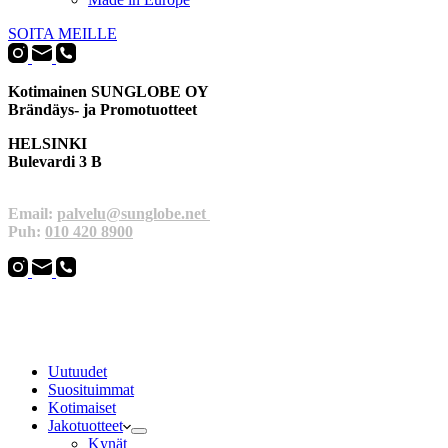
SOITA MEILLE
Kotimainen SUNGLOBE OY
Brändäys- ja Promotuotteet
HELSINKI
Bulevardi 3 B
Email:
palvelu@sunglobe.net
Puh:
010 420 8900
Uutuudet
Suosituimmat
Kotimaiset
Jakotuotteet
Kynät