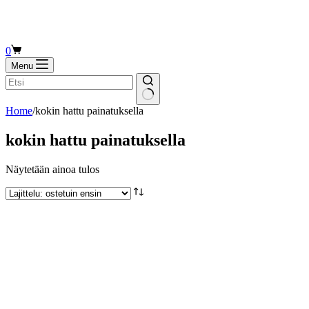
Shopping
0
cart
Menu
Home
/
kokin hattu painatuksella
kokin hattu painatuksella
Näytetään ainoa tulos