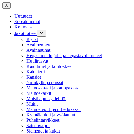
Skip
to
content
Uutuudet
Suosituimmat
Kotimaiset
Jakotuotteet
Kynät
Avaimenperät
Avainnauhat
Heijastimet logolla ja heijastavat tuotteet
Huulirasvat
Kaiuttimet ja kuulokkeet
Kalenterit
Kansiot
Nimikyltit ja pinssit
Mainoskassit ja kauppakassit
Mainoskarkit
Muistilaput -ja lehtiöt
Mukit
Mainosreput- ja urheilukassit
Kylmälaukut ja vyölaukut
Puhelintarvikkeet
Sateenvarjot
Siemenet ja kukat