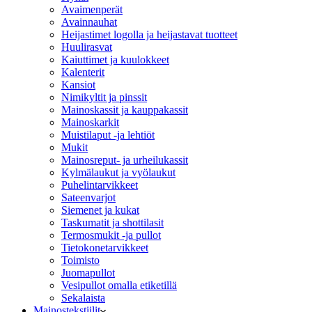
Avaimenperät
Avainnauhat
Heijastimet logolla ja heijastavat tuotteet
Huulirasvat
Kaiuttimet ja kuulokkeet
Kalenterit
Kansiot
Nimikyltit ja pinssit
Mainoskassit ja kauppakassit
Mainoskarkit
Muistilaput -ja lehtiöt
Mukit
Mainosreput- ja urheilukassit
Kylmälaukut ja vyölaukut
Puhelintarvikkeet
Sateenvarjot
Siemenet ja kukat
Taskumatit ja shottilasit
Termosmukit -ja pullot
Tietokonetarvikkeet
Toimisto
Juomapullot
Vesipullot omalla etiketillä
Sekalaista
Mainostekstiilit