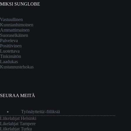
MIKSI SUNGLOBE
Vastuullinen
Kunnianhimoinen
Ammattimainen
Suoraselkäinen
Palveleva
Positiivinen
Luotettava
Tinkimätön
Laadukas
Kustannustehokas
SEURAA MEITÄ
Työnäytteitä/-fiiliksiä
Liikelahjat Helsinki
Likelahjat Tampere
Liikelahjat Turku