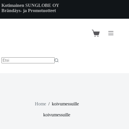
Skip
Kotimainen SUNGLOBE OY
to
Brändäys- ja Promotuotteet
content
Shopping
cart
Home
/
koivumessuille
koivumessuille