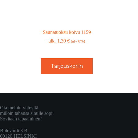
Saunatuoksu koivu 1159
1,39
€
(alv 0%)
Tarjouskoriin
Ota meihin yhteyttä
milloin tahansa sinulle sopii
Sovitaan tapaaminen!
Bulevardi 3 B
00120 HELSINKI