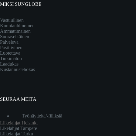
MIKSI SUNGLOBE
Vastuullinen
Kunnianhimoinen
Ammattimainen
Suoraselkäinen
Palveleva
Positiivinen
Luotettava
Tinkimätön
Laadukas
Kustannustehokas
SEURAA MEITÄ
Työnäytteitä/-fiiliksiä
Liikelahjat Helsinki
Likelahjat Tampere
Liikelahjat Turku