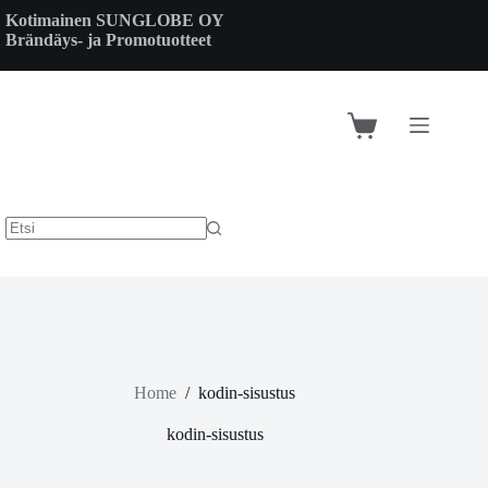
Skip
Kotimainen SUNGLOBE OY
to
Brändäys- ja Promotuotteet
content
Shopping
cart
Home
/
kodin-sisustus
kodin-sisustus