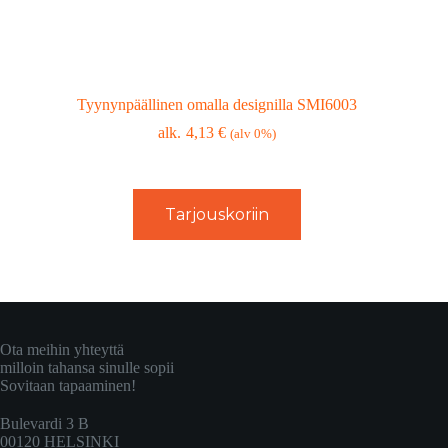
Tyynynpäällinen omalla designilla SMI6003
4,13
€
(alv 0%)
Tarjouskoriin
Ota meihin yhteyttä
milloin tahansa sinulle sopii
Sovitaan tapaaminen!
Bulevardi 3 B
00120 HELSINKI