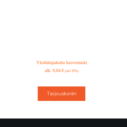
Yksittäispakattu kasvomaski
0,84
€
(alv 0%)
Tarjouskoriin