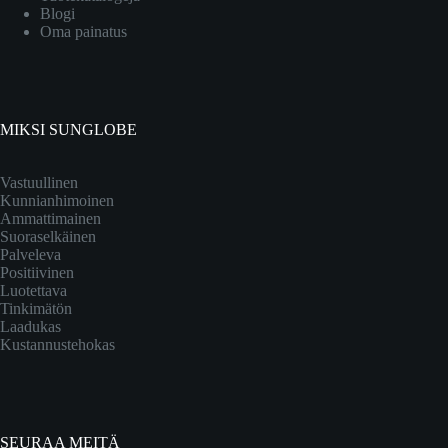
Blogi
Oma painatus
MIKSI SUNGLOBE
Vastuullinen
Kunnianhimoinen
Ammattimainen
Suoraselkäinen
Palveleva
Positiivinen
Luotettava
Tinkimätön
Laadukas
Kustannustehokas
SEURAA MEITÄ