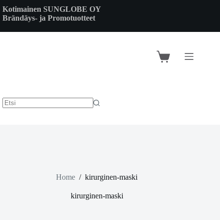
Skip
Kotimainen SUNGLOBE OY
to
Brändäys- ja Promotuotteet
content
Shopping
cart
Home
/
kirurginen-maski
kirurginen-maski