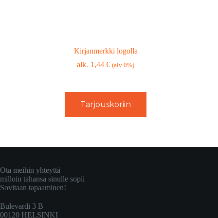
Kirjanmerkki logolla
1,44
€
(alv 0%)
Tarjouskoriin
Ota meihin yhteyttä
milloin tahansa sinulle sopii
Sovitaan tapaaminen!
Bulevardi 3 B
00120 HELSINKI