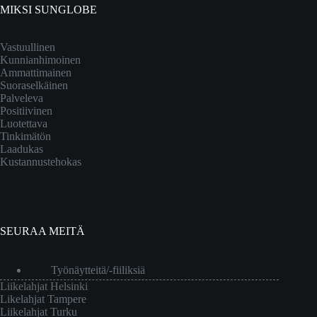
MIKSI SUNGLOBE
Vastuullinen
Kunnianhimoinen
Ammattimainen
Suoraselkäinen
Palveleva
Positiivinen
Luotettava
Tinkimätön
Laadukas
Kustannustehokas
SEURAA MEITÄ
Työnäytteitä/-fiiliksiä
Liikelahjat Helsinki
Likelahjat Tampere
Liikelahjat Turku