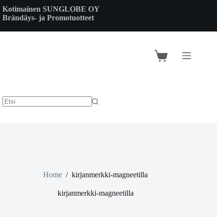
Skip
Kotimainen SUNGLOBE OY
to
Brändäys- ja Promotuotteet
content
Shopping
cart
Home
/
kirjanmerkki-magneetilla
kirjanmerkki-magneetilla