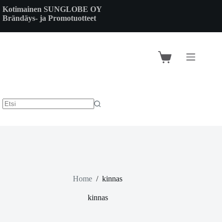
Skip
Kotimainen SUNGLOBE OY
to
Brändäys- ja Promotuotteet
content
Shopping
cart
Home
/
kinnas
kinnas