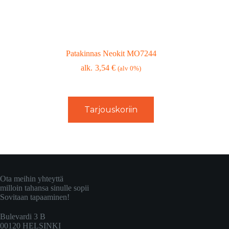
Patakinnas Neokit MO7244
3,54
€
(alv 0%)
Tarjouskoriin
Ota meihin yhteyttä
milloin tahansa sinulle sopii
Sovitaan tapaaminen!
Bulevardi 3 B
00120 HELSINKI