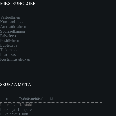
MIKSI SUNGLOBE
Vastuullinen
Kunnianhimoinen
Ammattimainen
Suoraselkäinen
Palveleva
Positiivinen
Luotettava
Tinkimätön
Laadukas
Kustannustehokas
SEURAA MEITÄ
Työnäytteitä/-fiiliksiä
Liikelahjat Helsinki
Likelahjat Tampere
Liikelahjat Turku