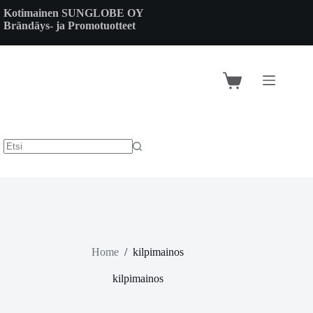
Skip
Kotimainen SUNGLOBE OY
to
Brändäys- ja Promotuotteet
content
Shopping
cart
Home
/
kilpimainos
kilpimainos