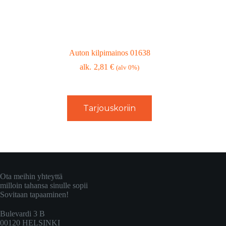
Auton kilpimainos 01638
2,81
€
(alv 0%)
Tarjouskoriin
Ota meihin yhteyttä
milloin tahansa sinulle sopii
Sovitaan tapaaminen!
Bulevardi 3 B
00120 HELSINKI