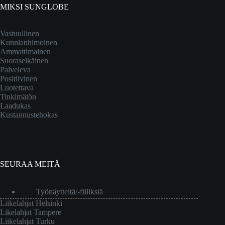
MIKSI SUNGLOBE
Vastuullinen
Kunnianhimoinen
Ammattimainen
Suoraselkäinen
Palveleva
Positiivinen
Luotettava
Tinkimätön
Laadukas
Kustannustehokas
SEURAA MEITÄ
Työnäytteitä/-fiiliksiä
Liikelahjat Helsinki
Likelahjat Tampere
Liikelahjat Turku