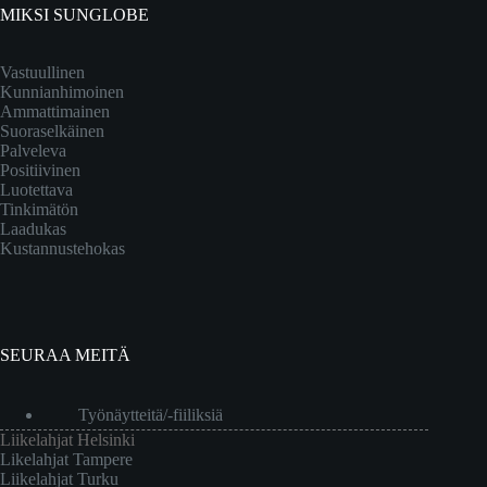
MIKSI SUNGLOBE
Vastuullinen
Kunnianhimoinen
Ammattimainen
Suoraselkäinen
Palveleva
Positiivinen
Luotettava
Tinkimätön
Laadukas
Kustannustehokas
SEURAA MEITÄ
Työnäytteitä/-fiiliksiä
Liikelahjat Helsinki
Likelahjat Tampere
Liikelahjat Turku