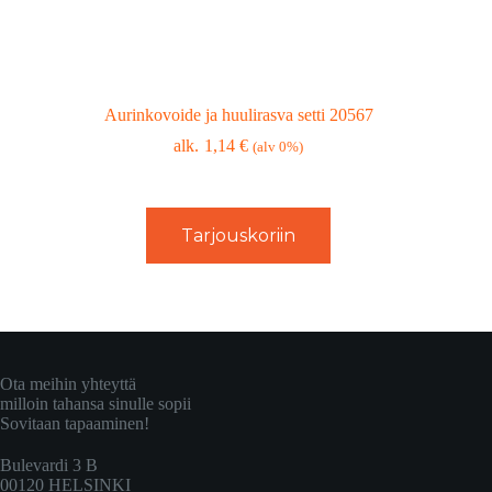
Aurinkovoide ja huulirasva setti 20567
1,14
€
(alv 0%)
Tarjouskoriin
Ota meihin yhteyttä
milloin tahansa sinulle sopii
Sovitaan tapaaminen!
Bulevardi 3 B
00120 HELSINKI