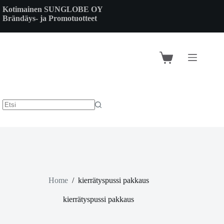
Skip
Kotimainen SUNGLOBE OY
to
Brändäys- ja Promotuotteet
content
Shopping
cart
Home
/
kierrätyspussi pakkaus
kierrätyspussi pakkaus