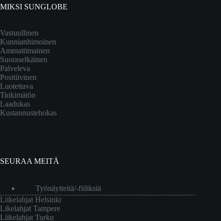
MIKSI SUNGLOBE
Vastuullinen
Kunnianhimoinen
Ammattimainen
Suoraselkäinen
Palveleva
Positiivinen
Luotettava
Tinkimätön
Laadukas
Kustannustehokas
SEURAA MEITÄ
Työnäytteitä/-fiiliksiä
Liikelahjat Helsinki
Likelahjat Tampere
Liikelahjat Turku