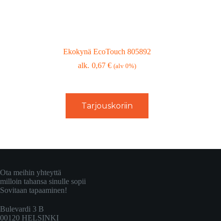
Ekokynä EcoTouch 805892
0,67
€
(alv 0%)
Tarjouskoriin
Ota meihin yhteyttä
milloin tahansa sinulle sopii
Sovitaan tapaaminen!
Bulevardi 3 B
00120 HELSINKI