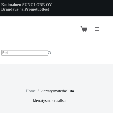
Skip
Kotimainen SUNGLOBE OY
to
Brändäys- ja Promotuotteet
content
Shopping
cart
Home
/
kierratysmateriaalista
kierratysmateriaalista