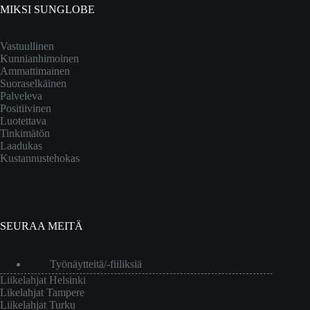
MIKSI SUNGLOBE
Vastuullinen
Kunnianhimoinen
Ammattimainen
Suoraselkäinen
Palveleva
Positiivinen
Luotettava
Tinkimätön
Laadukas
Kustannustehokas
SEURAA MEITÄ
Työnäytteitä/-fiiliksiä
Liikelahjat Helsinki
Likelahjat Tampere
Liikelahjat Turku