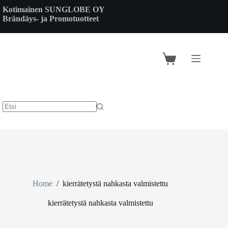
Skip
Kotimainen SUNGLOBE OY
to
Brändäys- ja Promotuotteet
content
Shopping
cart
Home
/
kierrätetystä nahkasta valmistettu
kierrätetystä nahkasta valmistettu