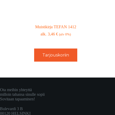
Muistikirja TEFAN 1412
3,46
€
(alv 0%)
Tarjouskoriin
Ota meihin yhteyttä
milloin tahansa sinulle sopii
Sovitaan tapaaminen!
Bulevardi 3 B
00120 HELSINKI