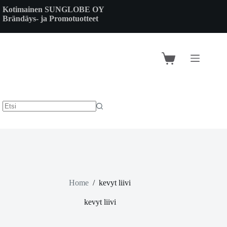
Skip
Kotimainen SUNGLOBE OY
to
Brändäys- ja Promotuotteet
content
Shopping
cart
Home
/
kevyt liivi
kevyt liivi