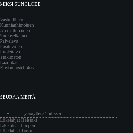
MIKSI SUNGLOBE
Vastuullinen
Kunnianhimoinen
Ammattimainen
Suoraselkäinen
Palveleva
Positiivinen
Luotettava
Tinkimätön
Laadukas
Kustannustehokas
SEURAA MEITÄ
Työnäytteitä/-fiiliksiä
Liikelahjat Helsinki
Likelahjat Tampere
Liikelahjat Turku