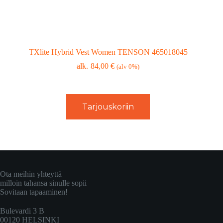
TXlite Hybrid Vest Women TENSON 465018045
84,00
€
(alv 0%)
Tarjouskoriin
Ota meihin yhteyttä
milloin tahansa sinulle sopii
Sovitaan tapaaminen!
Bulevardi 3 B
00120 HELSINKI