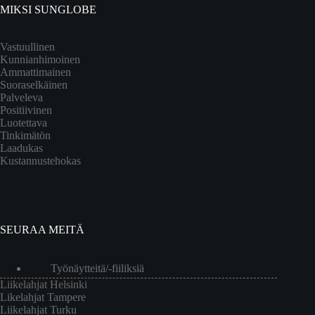
MIKSI SUNGLOBE
Vastuullinen
Kunnianhimoinen
Ammattimainen
Suoraselkäinen
Palveleva
Positiivinen
Luotettava
Tinkimätön
Laadukas
Kustannustehokas
SEURAA MEITÄ
Työnäytteitä/-fiiliksiä
Liikelahjat Helsinki
Likelahjat Tampere
Liikelahjat Turku