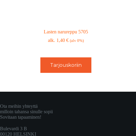
Lasten narureppu 5705
1,40
€
(alv 0%)
Tarjouskoriin
Ota meihin yhteyttä
milloin tahansa sinulle sopii
Sovitaan tapaaminen!
Bulevardi 3 B
00120 HELSINKI