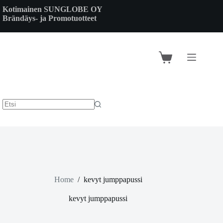
Skip
Kotimainen SUNGLOBE OY
to
Brändäys- ja Promotuotteet
content
Shopping
cart
Home
/
kevyt jumppapussi
kevyt jumppapussi