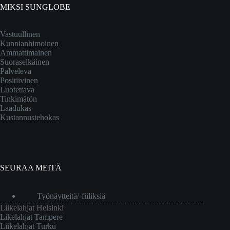
MIKSI SUNGLOBE
Vastuullinen
Kunnianhimoinen
Ammattimainen
Suoraselkäinen
Palveleva
Positiivinen
Luotettava
Tinkimätön
Laadukas
Kustannustehokas
SEURAA MEITÄ
Työnäytteitä/-fiiliksiä
Liikelahjat Helsinki
Likelahjat Tampere
Liikelahjat Turku