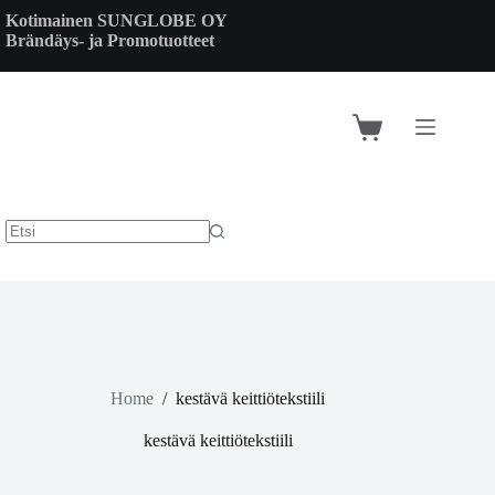
Skip
Kotimainen SUNGLOBE OY
to
Brändäys- ja Promotuotteet
content
Shopping
cart
Home
/
kestävä keittiötekstiili
kestävä keittiötekstiili