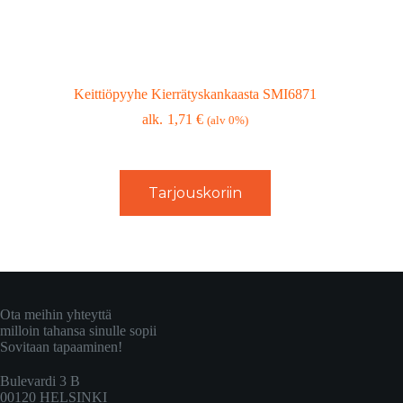
Keittiöpyyhe Kierrätyskankaasta SMI6871
1,71
€
(alv 0%)
Tarjouskoriin
Ota meihin yhteyttä
milloin tahansa sinulle sopii
Sovitaan tapaaminen!
Bulevardi 3 B
00120 HELSINKI