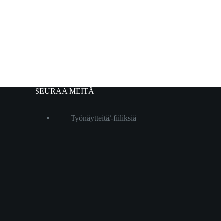
SEURAA MEITÄ
Työnäytteitä/-fiiliksiä