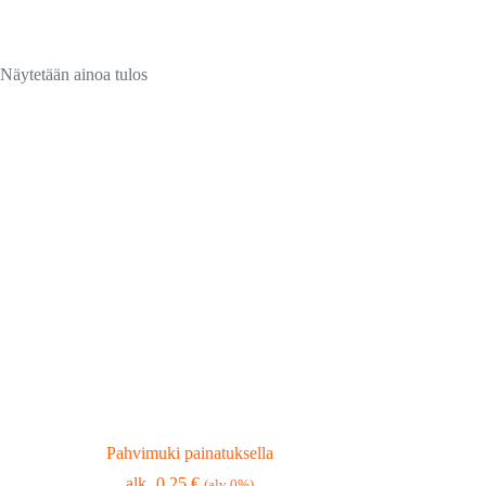
Näytetään ainoa tulos
Pahvimuki painatuksella
0,25
€
(alv 0%)