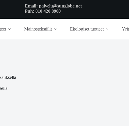
Email:
palvelu@sunglobe.net
Puh:
010 420 8900
teet
Mainostekstiilit
Ekologiset tuotteet
Yrit
kauksella
ella