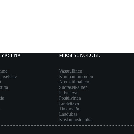
TYKSENÄ
MIKSI SUNGLOBE
emme
Vastuullinen
eriseloste
Kunnianhimoinen
t
Ammattimainen
outta
Suoraselkäinen
Palveleva
eja
Positiivinen
Luotettava
s
Tinkimätön
Laadukas
Kustannustehokas