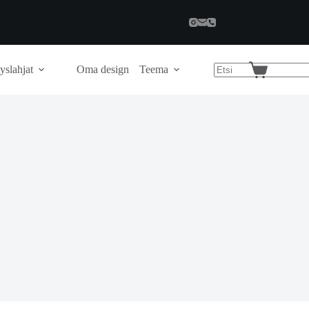
yslahjat
Oma design
Teema
Shopping
cart