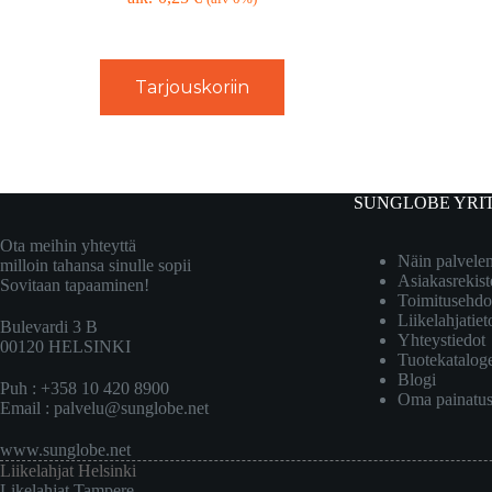
Tarjouskoriin
SUNGLOBE YRI
Ota meihin yhteyttä
Näin palvel
milloin tahansa sinulle sopii
Asiakasrekist
Sovitaan tapaaminen!
Toimitusehdo
Liikelahjatiet
Bulevardi 3 B
Yhteystiedot
00120 HELSINKI
Tuotekatalog
Blogi
Puh : +358 10 420 8900
Oma painatu
Email :
palvelu@sunglobe.net
www.sunglobe.net
Liikelahjat Helsinki
Likelahjat Tampere