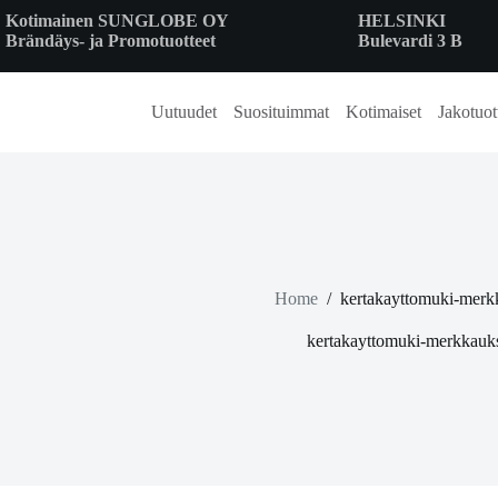
Skip
Kotimainen SUNGLOBE OY
HELSINKI
to
Brändäys- ja Promotuotteet
Bulevardi 3 B
content
Uutuudet
Suosituimmat
Kotimaiset
Jakotuot
Home
/
kertakayttomuki-merk
kertakayttomuki-merkkauks