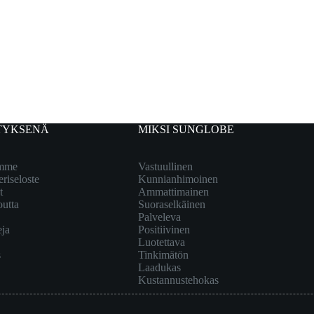
TYKSENÄ
MIKSI SUNGLOBE
emme
Vastuullinen
eriseloste
Kunnianhimoinen
t
Ammattimainen
outta
Suoraselkäinen
Palveleva
eja
Positiivinen
Luotettava
s
Tinkimätön
Laadukas
Kustannustehokas