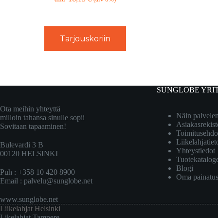
Tarjouskoriin
SUNGLOBE YRI
Ota meihin yhteyttä
Näin palvel
milloin tahansa sinulle sopii
Asiakasrekist
Sovitaan tapaaminen!
Toimitusehdo
Liikelahjatiet
Bulevardi 3 B
Yhteystiedot
00120 HELSINKI
Tuotekatalog
Blogi
Puh : +358 10 420 8900
Oma painatu
Email :
palvelu@sunglobe.net
www.sunglobe.net
Liikelahjat Helsinki
Likelahjat Tampere