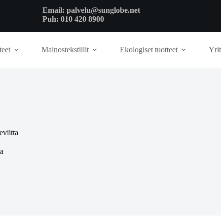
Email:
palvelu@sunglobe.net
Puh:
010 420 8900
teet
Mainostekstiilit
Ekologiset tuotteet
Yrit
viitta
ta