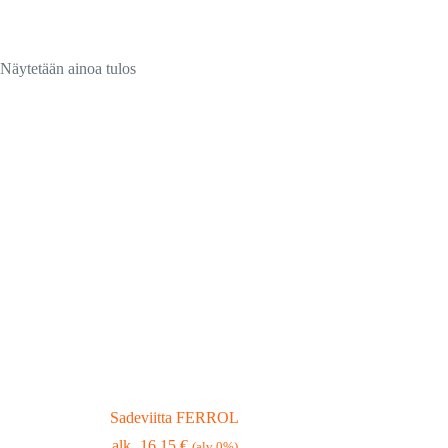
Näytetään ainoa tulos
Sadeviitta FERROL
16,15
€
(alv 0%)