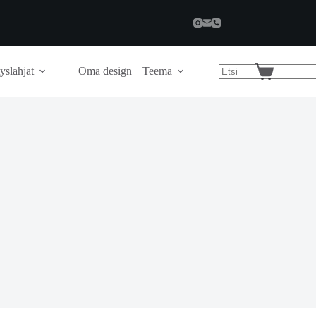
yslahjat
Oma design
Teema
Shopping
cart