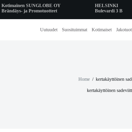
Skip
Kotimainen SUNGLOBE OY
HELSINKI
to
Brändäys- ja Promotuotteet
Bulevardi 3 B
content
Uutuudet
Suosituimmat
Kotimaiset
Jakotuot
Home
/
kertakäyttöinen sade
kertakäyttöinen sadeviit