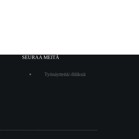
SEURAA MEITÄ
Työnäytteitä/-fiiliksiä