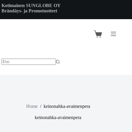
Skip
Kotimainen SUNGLOBE OY
to
Brändäys- ja Promotuotteet
content
Shopping
cart
Home
/
keinonahka-avaimenpera
keinonahka-avaimenpera