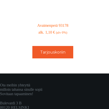
Avaimenperä 93178
1,10
€
(alv 0%)
Tarjouskoriin
Ota meihin yhteyttä
milloin tahansa sinulle sopii
Sovitaan tapaaminen!
Bulevardi 3 B
00120 HELSINKI