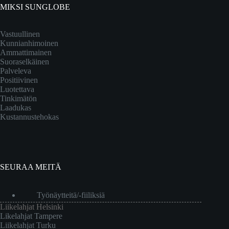
MIKSI SUNGLOBE
Vastuullinen
Kunnianhimoinen
Ammattimainen
Suoraselkäinen
Palveleva
Positiivinen
Luotettava
Tinkimätön
Laadukas
Kustannustehokas
SEURAA MEITÄ
Työnäytteitä/-fiiliksiä
Liikelahjat Helsinki
Likelahjat Tampere
Liikelahjat Turku