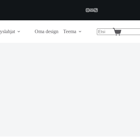
yslahjat
Oma design
Teema
Shopping
cart