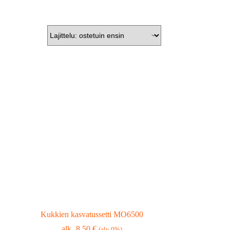
Kukkien kasvatussetti MO6500
8,50
€
(alv 0%)