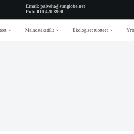
Email:
palvelu@sunglobe.net
Puh:
010 420 8900
teet
Mainostekstiilit
Ekologiset tuotteet
Yrit