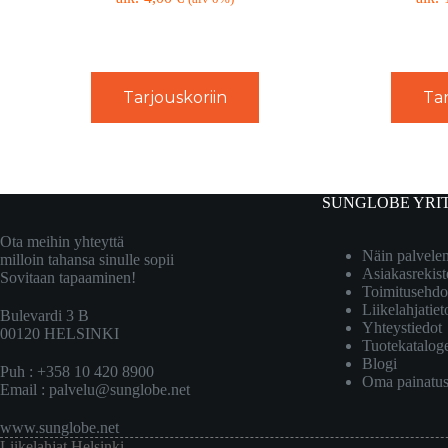
Tarjouskoriin
Tar
SUNGLOBE YRI
Ota meihin yhteyttä
Näin palvel
milloin tahansa sinulle sopii
Asiakasrekist
Sovitaan tapaaminen!
Toimitusehdo
Liikelahjatiet
Bulevardi 3 B
Yhteystiedot
00120 HELSINKI
Tuotekatalog
Blogi
Puh : +358 10 420 8900
Oma painatu
Email :
palvelu@sunglobe.net
www.sunglobe.net
Liikelahjat Helsinki