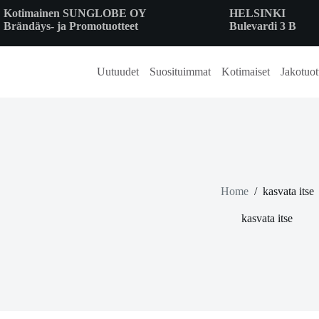
Skip
Kotimainen SUNGLOBE OY
HELSINKI
to
Brändäys- ja Promotuotteet
Bulevardi 3 B
content
Uutuudet
Suosituimmat
Kotimaiset
Jakotuot
Home
/
kasvata itse
kasvata itse