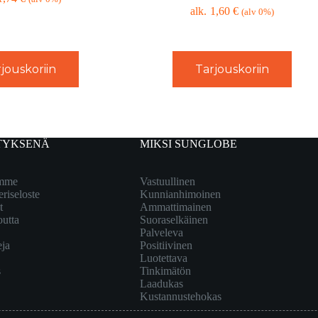
1,60
€
(alv 0%)
jouskoriin
Tarjouskoriin
TYKSENÄ
MIKSI SUNGLOBE
emme
Vastuullinen
eriseloste
Kunnianhimoinen
t
Ammattimainen
outta
Suoraselkäinen
Palveleva
eja
Positiivinen
Luotettava
s
Tinkimätön
Laadukas
Kustannustehokas