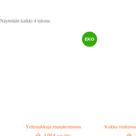
Suosituimmat
Näytetään kaikki 4 tulosta
ensin
EKO
Yrttiruukkuja munakennossa
Kukka ruukussa 
4,00
€
(alv 0%)