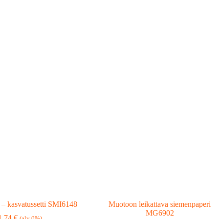
– kasvatussetti SMI6148
Muotoon leikattava siemenpaperi
MG6902
1,74
€
(alv 0%)