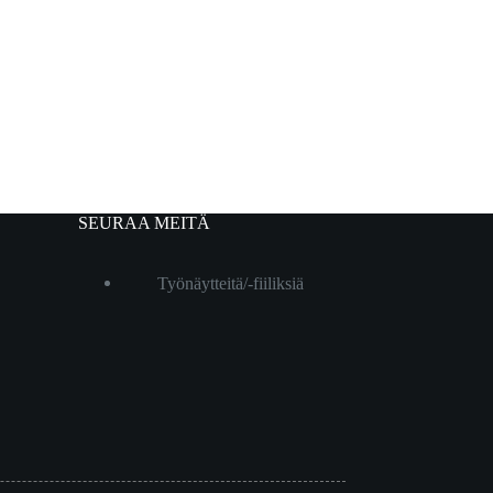
SEURAA MEITÄ
Työnäytteitä/-fiiliksiä