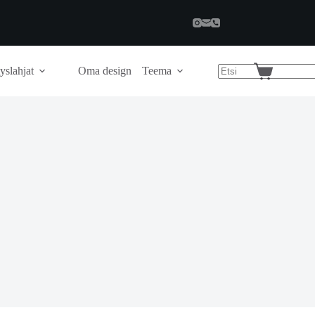
yslahjat
Oma design
Teema
Shopping
cart