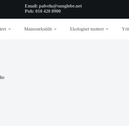
Email:
palvelu@sunglobe.net
Puh:
010 420 8900
teet
Mainostekstiilit
Ekologiset tuotteet
Yrit
dio