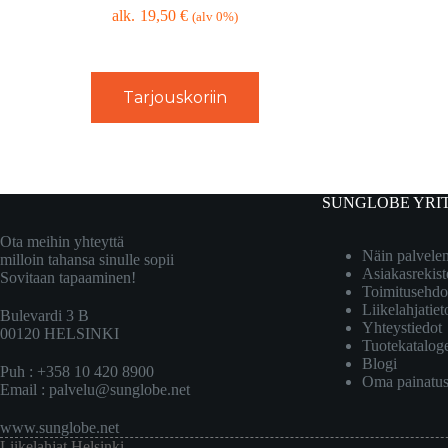
19,50
€
(alv 0%)
Tarjouskoriin
SUNGLOBE YRI
Ota meihin yhteyttä
Näin palvel
milloin tahansa sinulle sopii
Asiakasrekist
Sovitaan tapaaminen!
Toimitusehdo
Liikelahjatiet
Bulevardi 3 B
Yhteystiedot
00120 HELSINKI
Tuotekatalog
Blogi
Puh : +358 10 420 8900
Oma painatu
Email :
palvelu@sunglobe.net
www.sunglobe.net
Liikelahjat Helsinki