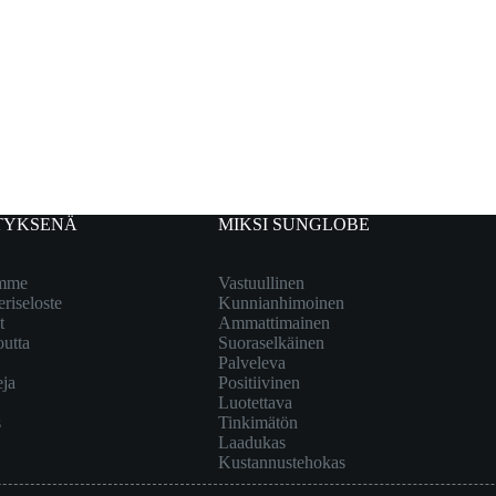
TYKSENÄ
MIKSI SUNGLOBE
emme
Vastuullinen
eriseloste
Kunnianhimoinen
t
Ammattimainen
outta
Suoraselkäinen
Palveleva
eja
Positiivinen
Luotettava
s
Tinkimätön
Laadukas
Kustannustehokas