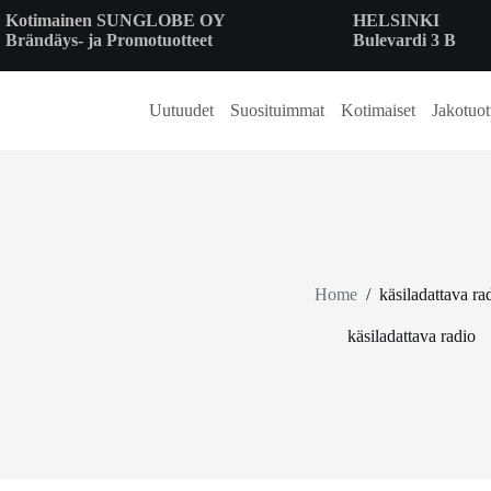
Skip
Kotimainen SUNGLOBE OY
HELSINKI
to
Brändäys- ja Promotuotteet
Bulevardi 3 B
content
Uutuudet
Suosituimmat
Kotimaiset
Jakotuot
Home
/
käsiladattava ra
käsiladattava radio