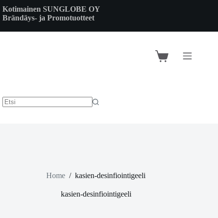
Skip
Kotimainen SUNGLOBE OY
to
Brändäys- ja Promotuotteet
content
Shopping
cart
Home
/
kasien-desinfiointigeeli
kasien-desinfiointigeeli