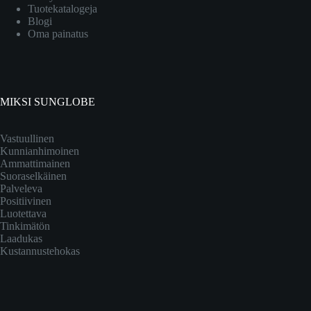
Tuotekatalogeja
Blogi
Oma painatus
MIKSI SUNGLOBE
Vastuullinen
Kunnianhimoinen
Ammattimainen
Suoraselkäinen
Palveleva
Positiivinen
Luotettava
Tinkimätön
Laadukas
Kustannustehokas