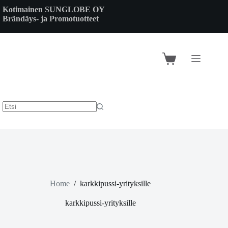
Skip
Kotimainen SUNGLOBE OY
to
Brändäys- ja Promotuotteet
content
Shopping
cart
Home
/
karkkipussi-yrityksille
karkkipussi-yrityksille