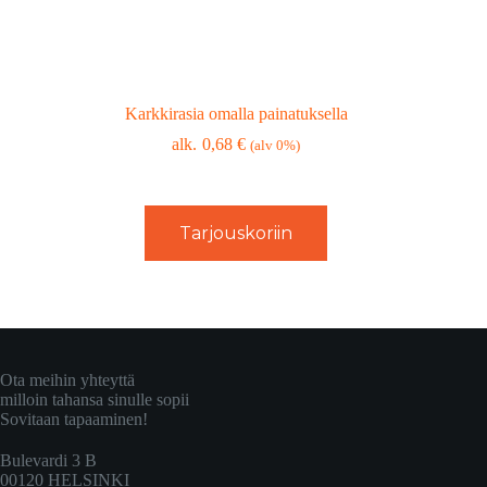
Karkkirasia omalla painatuksella
0,68
€
(alv 0%)
Tarjouskoriin
Ota meihin yhteyttä
milloin tahansa sinulle sopii
Sovitaan tapaaminen!
Bulevardi 3 B
00120 HELSINKI