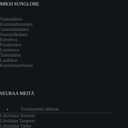
MIKSI SUNGLOBE
Vastuullinen
Kunnianhimoinen
Ammattimainen
Suoraselkäinen
Palveleva
Positiivinen
Luotettava
Tinkimätön
Laadukas
Kustannustehokas
SEURAA MEITÄ
Työnäytteitä/-fiiliksiä
Liikelahjat Helsinki
Likelahjat Tampere
Liikelahjat Turku