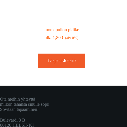
Juomapullon pidike
1,80
€
(alv 0%)
Tarjouskoriin
Ota meihin yhteyttä
milloin tahansa sinulle sopii
Sovitaan tapaaminen!
Bulevardi 3 B
00120 HELSINKI