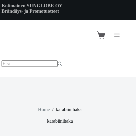
Skip
Kotimainen SUNGLOBE OY
to
Brändäys- ja Promotuotteet
content
Shopping
cart
Home
/
karabiinihaka
karabiinihaka