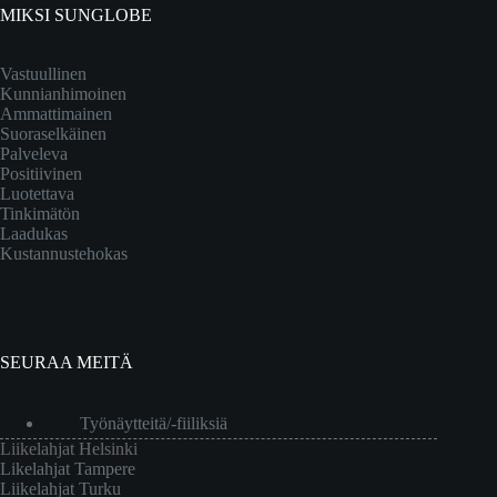
MIKSI SUNGLOBE
Vastuullinen
Kunnianhimoinen
Ammattimainen
Suoraselkäinen
Palveleva
Positiivinen
Luotettava
Tinkimätön
Laadukas
Kustannustehokas
SEURAA MEITÄ
Työnäytteitä/-fiiliksiä
Liikelahjat Helsinki
Likelahjat Tampere
Liikelahjat Turku