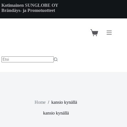
Skip
Kotimainen SUNGLOBE OY
to
Brändäys- ja Promotuotteet
content
Shopping
cart
Home
/
kansio kynällä
kansio kynällä