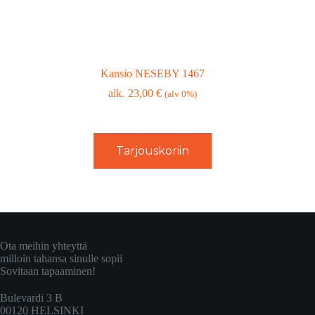
Kansio NESEBY 1467
23,00
€
(alv 0%)
Tarjouskoriin
Ota meihin yhteyttä
milloin tahansa sinulle sopii
Sovitaan tapaaminen!
Bulevardi 3 B
00120 HELSINKI