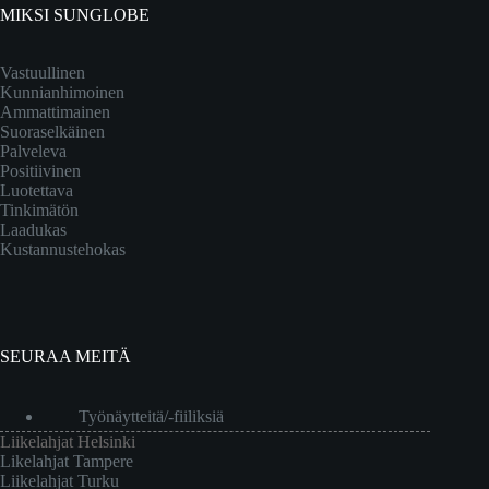
MIKSI SUNGLOBE
Vastuullinen
Kunnianhimoinen
Ammattimainen
Suoraselkäinen
Palveleva
Positiivinen
Luotettava
Tinkimätön
Laadukas
Kustannustehokas
SEURAA MEITÄ
Työnäytteitä/-fiiliksiä
Liikelahjat Helsinki
Likelahjat Tampere
Liikelahjat Turku