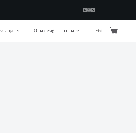
yslahjat
Oma design
Teema
Shopping
cart