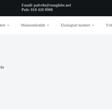
Email:
palvelu@sunglobe.net
Puh:
010 420 8900
teet
Mainostekstiilit
Ekologiset tuotteet
Yrit
elo