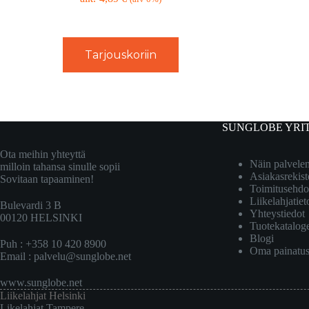
Tarjouskoriin
SUNGLOBE YRI
Ota meihin yhteyttä
Näin palvel
milloin tahansa sinulle sopii
Asiakasrekist
Sovitaan tapaaminen!
Toimitusehdo
Liikelahjatiet
Bulevardi 3 B
Yhteystiedot
00120 HELSINKI
Tuotekatalog
Blogi
Puh : +358 10 420 8900
Oma painatu
Email :
palvelu@sunglobe.net
www.sunglobe.net
Liikelahjat Helsinki
Likelahjat Tampere