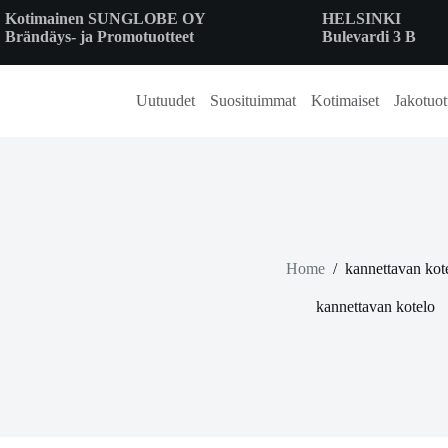
Skip
Kotimainen SUNGLOBE OY
HELSINKI
to
Brändäys- ja Promotuotteet
Bulevardi 3 B
content
Uutuudet
Suosituimmat
Kotimaiset
Jakotuot
Home
/
kannettavan kot
kannettavan kotelo