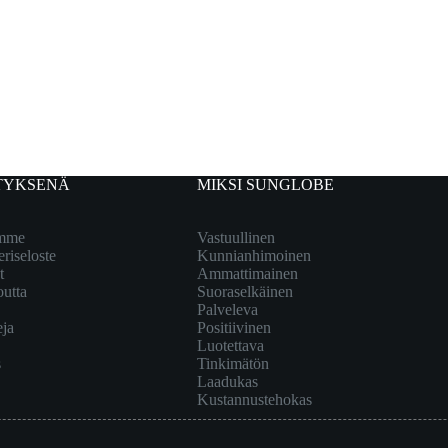
TYKSENÄ
MIKSI SUNGLOBE
emme
Vastuullinen
eriseloste
Kunnianhimoinen
t
Ammattimainen
outta
Suoraselkäinen
Palveleva
eja
Positiivinen
Luotettava
s
Tinkimätön
Laadukas
Kustannustehokas