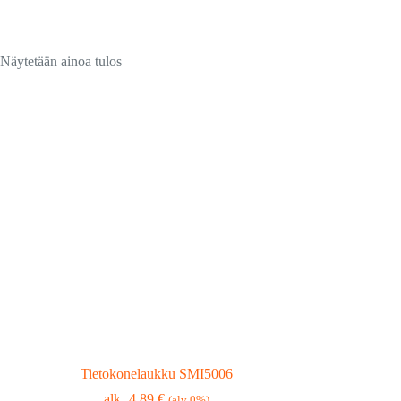
Näytetään ainoa tulos
Tietokonelaukku SMI5006
4,89
€
(alv 0%)