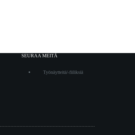
SEURAA MEITÄ
Työnäytteitä/-fiiliksiä