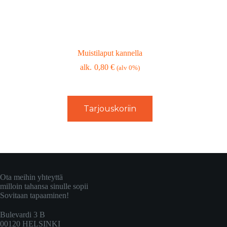
Muistilaput kannella
0,80
€
(alv 0%)
Tarjouskoriin
Ota meihin yhteyttä
milloin tahansa sinulle sopii
Sovitaan tapaaminen!
Bulevardi 3 B
00120 HELSINKI