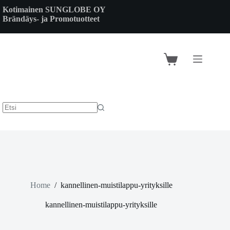
Skip
Kotimainen SUNGLOBE OY
to
Brändäys- ja Promotuotteet
content
Shopping
cart
Home
/
kannellinen-muistilappu-yrityksille
kannellinen-muistilappu-yrityksille