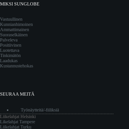
MIKSI SUNGLOBE
Vastuullinen
Kunnianhimoinen
Ammattimainen
Suoraselkäinen
Palveleva
Positiivinen
Luotettava
Tinkimätön
Laadukas
Kustannustehokas
SEURAA MEITÄ
Työnäytteitä/-fiiliksiä
Liikelahjat Helsinki
Likelahjat Tampere
Liikelahjat Turku