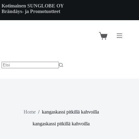
Skip
Kotimainen SUNGLOBE OY
to
Brändäys- ja Promotuotteet
content
Shopping
cart
Home
/
kangaskassi pitkillä kahvoilla
kangaskassi pitkillä kahvoilla