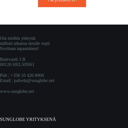
Ota meihin yhteyttä
milloin tahansa sinulle sopii
Sovitaan tapaaminen!
Bulevardi 3 B
00120 HELSINKI
Puh : +358 10 420 8900
Email :
palvelu@sunglobe.net
www.sunglobe.net
SUNGLOBE YRITYKSENÄ