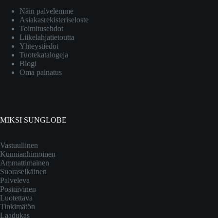
Näin palvelemme
Asiakasrekisteriseloste
Toimitusehdot
Liikelahjatietoutta
Yhteystiedot
Tuotekatalogeja
Blogi
Oma painatus
MIKSI SUNGLOBE
Vastuullinen
Kunnianhimoinen
Ammattimainen
Suoraselkäinen
Palveleva
Positiivinen
Luotettava
Tinkimätön
Laadukas