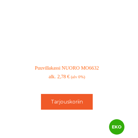
Puuvillakassi NUORO MO6632
2,78
€
(alv 0%)
Tarjouskoriin
EKO