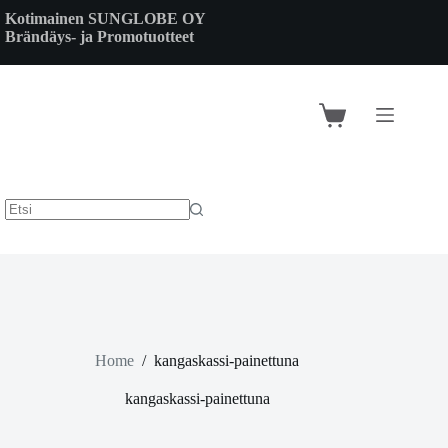
Skip
Kotimainen SUNGLOBE OY
to
Brändäys- ja Promotuotteet
content
Shopping
cart
Home
/
kangaskassi-painettuna
kangaskassi-painettuna